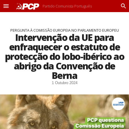
Partido Comunista Português
M
P
e
r
n
o
u
c
PERGUNTA À COMISSÃO EUROPEIA NO PARLAMENTO EUROPEU
u
Intervenção da UE para
r
a
enfraquecer o estatuto de
r
protecção do lobo-ibérico ao
abrigo da Convenção de
Berna
1 Outubro 2024