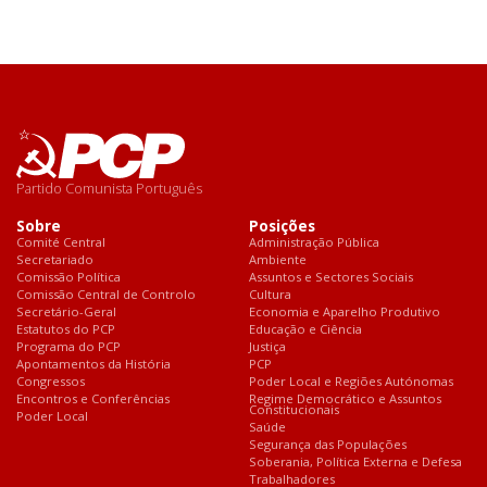
Partido Comunista Português
Sobre
Posições
Comité Central
Administração Pública
Secretariado
Ambiente
Comissão Política
Assuntos e Sectores Sociais
Comissão Central de Controlo
Cultura
Secretário-Geral
Economia e Aparelho Produtivo
Estatutos do PCP
Educação e Ciência
Programa do PCP
Justiça
Apontamentos da História
PCP
Congressos
Poder Local e Regiões Autónomas
Encontros e Conferências
Regime Democrático e Assuntos
Constitucionais
Poder Local
Saúde
Segurança das Populações
Soberania, Política Externa e Defesa
Trabalhadores