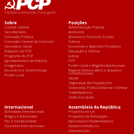
Partido Comunista Português
Sobre
Posições
Comité Central
Administração Pública
Secretariado
Ambiente
Comissão Política
Assuntos e Sectores Sociais
Comissão Central de Controlo
Cultura
Secretário-Geral
Economia e Aparelho Produtivo
Estatutos do PCP
Educação e Ciência
Programa do PCP
Justiça
Apontamentos da História
PCP
Congressos
Poder Local e Regiões Autónomas
Encontros e Conferências
Regime Democrático e Assuntos
Constitucionais
Poder Local
Saúde
Segurança das Populações
Soberania, Política Externa e Defesa
Trabalhadores
União Europeia
Internacional
Assembleia da República
Actividade Internacional
Projectos de Lei
Artigos e Entrevistas
Projectos de Resolução
Paz e Solidariedade
Apreciações Parlamentares
Questões Internacionais
Debates temáticos
Intervenções