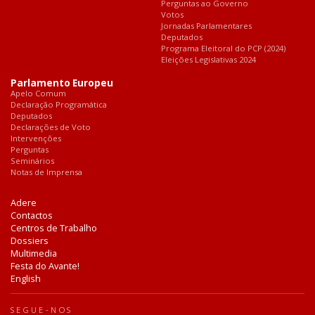
Perguntas ao Governo
Votos
Jornadas Parlamentares
Deputados
Programa Eleitoral do PCP (2024)
Eleições Legislativas 2024
Parlamento Europeu
Apelo Comum
Declaração Programática
Deputados
Declarações de Voto
Intervenções
Perguntas
Seminários
Notas de Imprensa
Adere
Contactos
Centros de Trabalho
Dossiers
Multimedia
Festa do Avante!
English
SEGUE-NOS