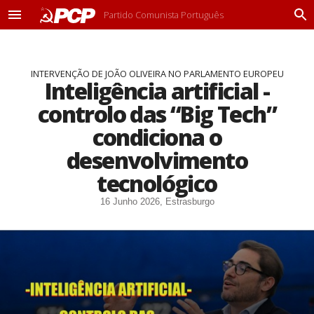
Partido Comunista Português
M
P
e
r
n
o
u
c
INTERVENÇÃO DE JOÃO OLIVEIRA NO PARLAMENTO EUROPEU
u
Inteligência artificial -
r
a
controlo das “Big Tech”
r
condiciona o
desenvolvimento
tecnológico
16 Junho 2026, Estrasburgo