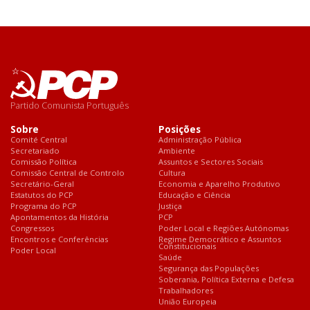
Partido Comunista Português
Sobre
Posições
Comité Central
Administração Pública
Secretariado
Ambiente
Comissão Política
Assuntos e Sectores Sociais
Comissão Central de Controlo
Cultura
Secretário-Geral
Economia e Aparelho Produtivo
Estatutos do PCP
Educação e Ciência
Programa do PCP
Justiça
Apontamentos da História
PCP
Congressos
Poder Local e Regiões Autónomas
Encontros e Conferências
Regime Democrático e Assuntos
Constitucionais
Poder Local
Saúde
Segurança das Populações
Soberania, Política Externa e Defesa
Trabalhadores
União Europeia