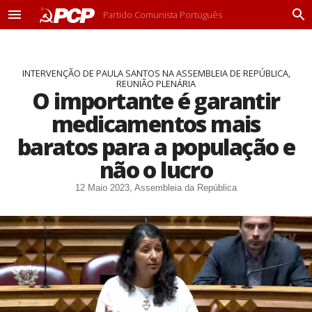
Partido Comunista Português
M
P
e
r
n
o
u
c
INTERVENÇÃO DE PAULA SANTOS NA ASSEMBLEIA DE REPÚBLICA,
u
REUNIÃO PLENÁRIA
r
O importante é garantir
a
r
medicamentos mais
baratos para a população e
não o lucro
12 Maio 2023, Assembleia da República