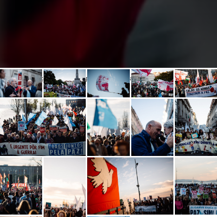
Manifestação «É Urgente pôr Fim à Guerra. Todos juntos pela Paz!»