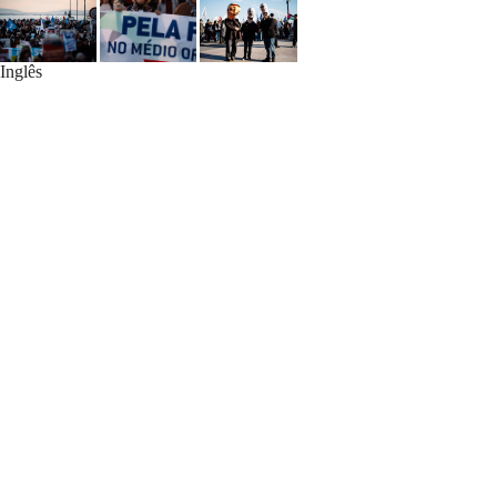
Inglês
PARTILHAR
MAIS FOTOGRAFIAS
Concerto «Camões: expressão
cultural de um mundo em
mudança»
22 Novembro 2025
Sessão evocativa do 112.º
aniversário de Álvaro Cunhal