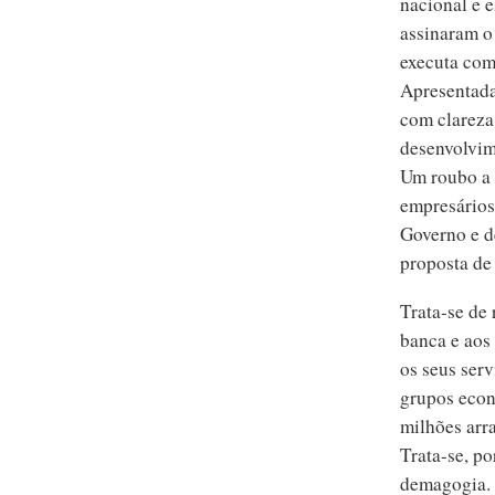
nacional e e
assinaram o
executa com
Apresentada
com clareza
desenvolvim
Um roubo a 
empresários
Governo e d
proposta de
Trata-se de 
banca e aos
os seus serv
grupos econó
milhões arr
Trata-se, p
demagogia.