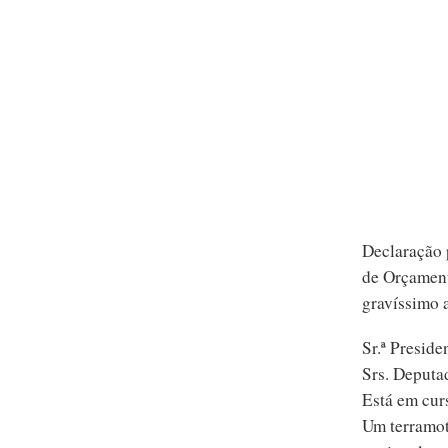
Declaração p
de Orçament
gravíssimo 
Sr.ª Preside
Srs. Deputa
Está em cur
Um terramot