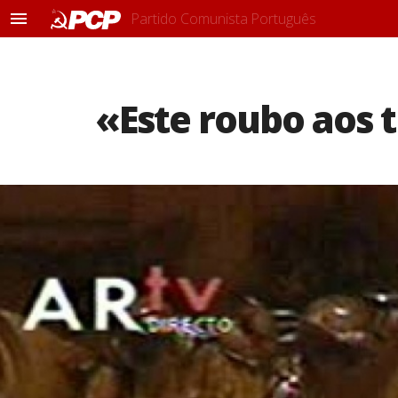
Partido Comunista Português
M
e
n
u
«Este roubo aos 