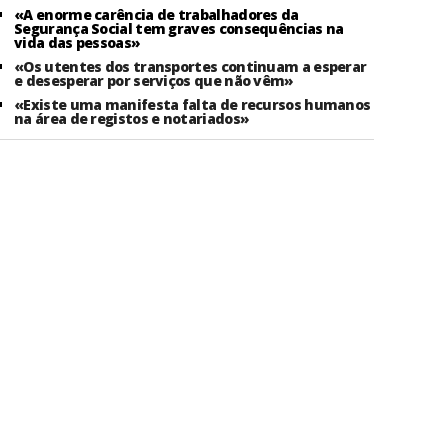
«A enorme carência de trabalhadores da
Segurança Social tem graves consequências na
vida das pessoas»
«Os utentes dos transportes continuam a esperar
e desesperar por serviços que não vêm»
«Existe uma manifesta falta de recursos humanos
na área de registos e notariados»
arlamento
Adere
uropeu
Contactos
pelo Comum
Centros de Trabalho
eclaração
rogramática
Dossiers
eputados
Multimedia
clarações de Voto
Festa do Avante!
tervenções
English
rguntas