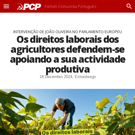
Partido Comunista Português
M
P
e
r
n
o
u
c
INTERVENÇÃO DE JOÃO OLIVEIRA NO PARLAMENTO EUROPEU
u
Os direitos laborais dos
r
a
agricultores defendem-se
r
apoiando a sua actividade
produtiva
18 Dezembro 2024, Estrasburgo