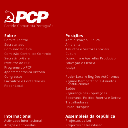
Partido Comunista Português
Sobre
Posições
Comité Central
Administração Pública
Secretariado
Ambiente
Comissão Política
Assuntos e Sectores Sociais
Comissão Central de Controlo
Cultura
Secretário-Geral
Economia e Aparelho Produtivo
Estatutos do PCP
Educação e Ciência
Programa do PCP
Justiça
Apontamentos da História
PCP
Congressos
Poder Local e Regiões Autónomas
Encontros e Conferências
Regime Democrático e Assuntos
Constitucionais
Poder Local
Saúde
Segurança das Populações
Soberania, Política Externa e Defesa
Trabalhadores
União Europeia
Internacional
Assembleia da República
Actividade Internacional
Projectos de Lei
Artigos e Entrevistas
Projectos de Resolução