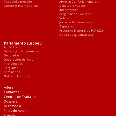
Paz e Solidariedade
Apreciações Parlamentares
Questões Internacionais
Debates temáticos
Intervenções
Perguntas ao Governo
Votos
Jornadas Parlamentares
Deputados
Programa Eleitoral do PCP (2024)
Eleições Legislativas 2024
Parlamento Europeu
Apelo Comum
Declaração Programática
Deputados
Declarações de Voto
Intervenções
Perguntas
Seminários
Notas de Imprensa
Adere
Contactos
Centros de Trabalho
Dossiers
Multimedia
Festa do Avante!
English