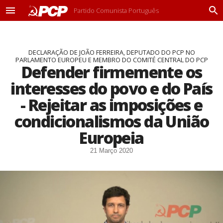
Partido Comunista Português
M
P
e
r
n
o
u
c
DECLARAÇÃO DE JOÃO FERREIRA, DEPUTADO DO PCP NO
u
PARLAMENTO EUROPEU E MEMBRO DO COMITÉ CENTRAL DO PCP
r
Defender firmemente os
a
r
interesses do povo e do País
- Rejeitar as imposições e
condicionalismos da União
Europeia
21 Março 2020