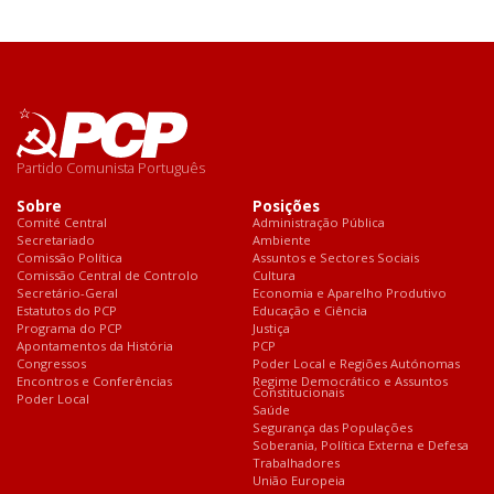
Partido Comunista Português
Sobre
Posições
Comité Central
Administração Pública
Secretariado
Ambiente
Comissão Política
Assuntos e Sectores Sociais
Comissão Central de Controlo
Cultura
Secretário-Geral
Economia e Aparelho Produtivo
Estatutos do PCP
Educação e Ciência
Programa do PCP
Justiça
Apontamentos da História
PCP
Congressos
Poder Local e Regiões Autónomas
Encontros e Conferências
Regime Democrático e Assuntos
Constitucionais
Poder Local
Saúde
Segurança das Populações
Soberania, Política Externa e Defesa
Trabalhadores
União Europeia