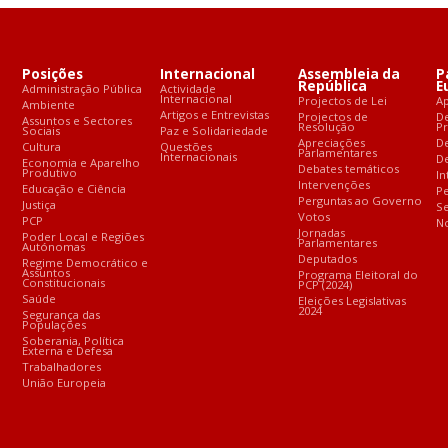
Posições
Internacional
Assembleia da
P
República
E
Administração Pública
Actividade
Internacional
Projectos de Lei
A
Ambiente
Artigos e Entrevistas
Projectos de
D
Assuntos e Sectores
Resolução
P
Sociais
Paz e Solidariedade
Apreciações
D
Cultura
Questões
Parlamentares
Internacionais
De
Economia e Aparelho
Debates temáticos
Produtivo
In
Intervenções
Educação e Ciência
Pe
Perguntas ao Governo
Justiça
S
Votos
PCP
No
Jornadas
Poder Local e Regiões
Parlamentares
Autónomas
Deputados
Regime Democrático e
Assuntos
Programa Eleitoral do
Constitucionais
PCP (2024)
Saúde
Eleições Legislativas
2024
Segurança das
Populações
Soberania, Política
Externa e Defesa
Trabalhadores
União Europeia