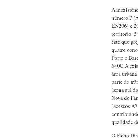
A inexistênc
número 7 (A
EN206) e 20
território, 
este que pr
quatro conc
Porto e Bar
640C A exis
área urbana
parte do trâ
(zona sul d
Nova de Fam
(acessos A7 
contribuindo
qualidade d
O Plano Dir