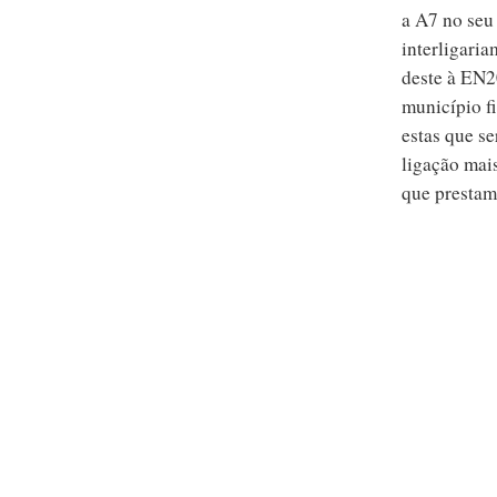
a A7 no seu
interligaria
deste à EN2
município f
estas que se
ligação mai
que prestam