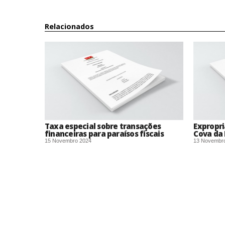
Relacionados
Taxa especial sobre transações
Expropri
financeiras para paraísos fiscais
Cova da
15 Novembro 2024
13 Novembr