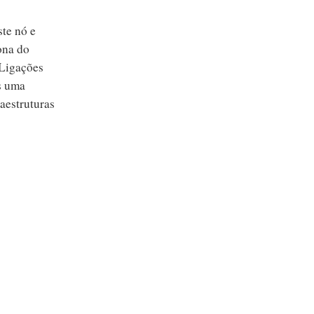
ste nó e
ona do
 Ligações
os uma
aestruturas