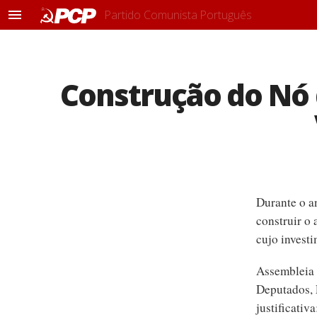
Partido Comunista Português
M
e
n
u
Construção do Nó 
Durante o a
construir o
cujo investi
Assembleia 
Deputados, 
justificativa