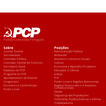
Partido Comunista Português
Sobre
Posições
Comité Central
Administração Pública
Secretariado
Ambiente
Comissão Política
Assuntos e Sectores Sociais
Comissão Central de Controlo
Cultura
Secretário-Geral
Economia e Aparelho Produtivo
Estatutos do PCP
Educação e Ciência
Programa do PCP
Justiça
Apontamentos da História
PCP
Congressos
Poder Local e Regiões Autónomas
Encontros e Conferências
Regime Democrático e Assuntos
Constitucionais
Poder Local
Saúde
Segurança das Populações
Soberania, Política Externa e Defesa
Trabalhadores