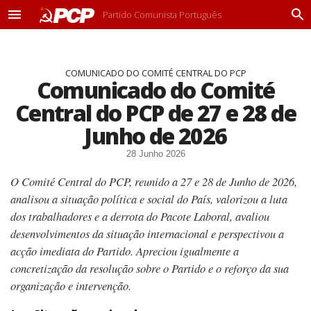
Partido Comunista Português
M
P
e
r
n
o
u
c
COMUNICADO DO COMITÉ CENTRAL DO PCP
u
Comunicado do Comité
r
a
Central do PCP de 27 e 28 de
r
Junho de 2026
28 Junho 2026
O Comité Central do PCP, reunido a 27 e 28 de Junho de 2026,
analisou a situação política e social do País, valorizou a luta
dos trabalhadores e a derrota do Pacote Laboral, avaliou
desenvolvimentos da situação internacional e perspectivou a
acção imediata do Partido. Apreciou igualmente a
concretização da resolução sobre o Partido e o reforço da sua
organização e intervenção.