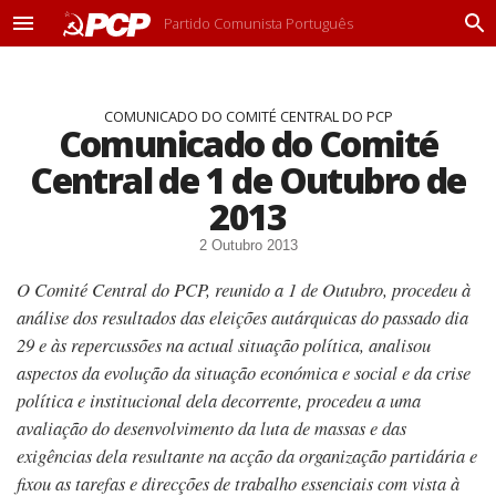
Partido Comunista Português
M
P
e
r
n
o
u
c
COMUNICADO DO COMITÉ CENTRAL DO PCP
u
Comunicado do Comité
r
a
Central de 1 de Outubro de
r
2013
2 Outubro 2013
O Comité Central do PCP, reunido a 1 de Outubro, procedeu à
análise dos resultados das eleições autárquicas do passado dia
29 e às repercussões na actual situação política, analisou
aspectos da evolução da situação económica e social e da crise
política e institucional dela decorrente, procedeu a uma
avaliação do desenvolvimento da luta de massas e das
exigências dela resultante na acção da organização partidária e
fixou as tarefas e direcções de trabalho essenciais com vista à