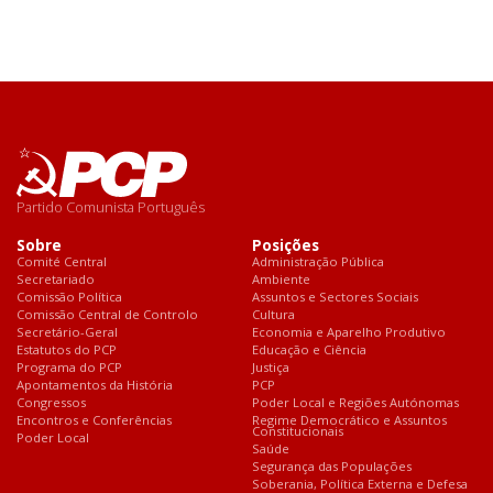
Partido Comunista Português
Sobre
Posições
Comité Central
Administração Pública
Secretariado
Ambiente
Comissão Política
Assuntos e Sectores Sociais
Comissão Central de Controlo
Cultura
Secretário-Geral
Economia e Aparelho Produtivo
Estatutos do PCP
Educação e Ciência
Programa do PCP
Justiça
Apontamentos da História
PCP
Congressos
Poder Local e Regiões Autónomas
Encontros e Conferências
Regime Democrático e Assuntos
Constitucionais
Poder Local
Saúde
Segurança das Populações
Soberania, Política Externa e Defesa