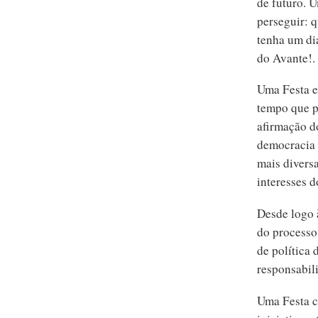
de futuro. 
perseguir: 
tenha um di
do Avante!.
Uma Festa e
tempo que põ
afirmação do
democracia e
mais diversa
interesses d
Desde logo à
do processo
de política 
responsabil
Uma Festa c