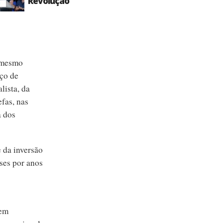
Revolução
o mesmo
aço de
lista, da
efas, nas
a dos
e da inversão
ses por anos
tem