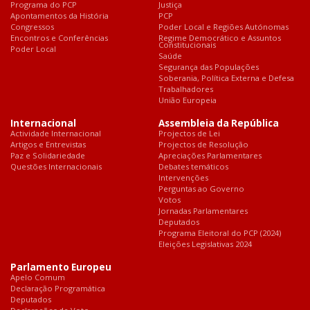
Programa do PCP
Justiça
Apontamentos da História
PCP
Congressos
Poder Local e Regiões Autónomas
Encontros e Conferências
Regime Democrático e Assuntos
Constitucionais
Poder Local
Saúde
Segurança das Populações
Soberania, Política Externa e Defesa
Trabalhadores
União Europeia
Internacional
Assembleia da República
Actividade Internacional
Projectos de Lei
Artigos e Entrevistas
Projectos de Resolução
Paz e Solidariedade
Apreciações Parlamentares
Questões Internacionais
Debates temáticos
Intervenções
Perguntas ao Governo
Votos
Jornadas Parlamentares
Deputados
Programa Eleitoral do PCP (2024)
Eleições Legislativas 2024
Parlamento Europeu
Apelo Comum
Declaração Programática
Deputados