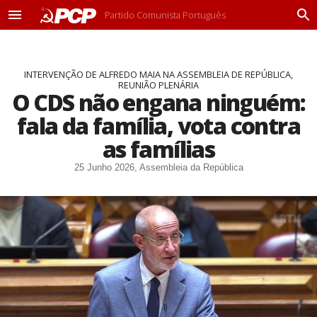
Partido Comunista Português
M
P
e
r
n
o
u
c
INTERVENÇÃO DE ALFREDO MAIA NA ASSEMBLEIA DE REPÚBLICA,
u
REUNIÃO PLENÁRIA
r
O CDS não engana ninguém:
a
r
fala da família, vota contra
as famílias
25 Junho 2026, Assembleia da República