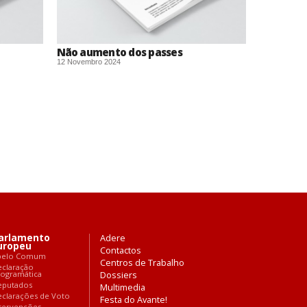
Não aumento dos passes
12 Novembro 2024
arlamento
Adere
uropeu
Contactos
pelo Comum
Centros de Trabalho
eclaração
rogramática
Dossiers
eputados
Multimedia
clarações de Voto
Festa do Avante!
tervenções