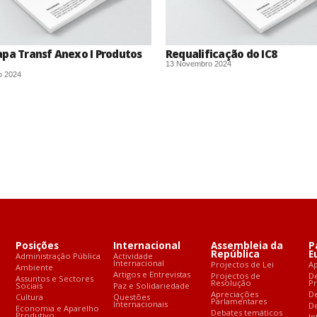
pa Transf Anexo I Produtos
Requalificação do IC8
13 Novembro 2024
o 2024
Posições
Internacional
Assembleia da
P
República
E
Administração Pública
Actividade
Internacional
Projectos de Lei
A
Ambiente
Artigos e Entrevistas
Projectos de
D
Assuntos e Sectores
Resolução
P
Sociais
Paz e Solidariedade
Apreciações
D
Cultura
Questões
Parlamentares
Internacionais
De
Economia e Aparelho
Debates temáticos
Produtivo
In