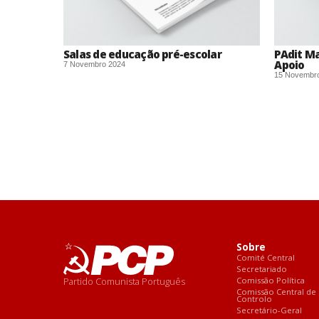
Salas de educação pré-escolar
PAdit Ma
Apoio
7 Novembro 2024
15 Novembr
Sobre
Comité Central
Secretariado
Partido Comunista Português
Comissão Política
Comissão Central de
Controlo
Secretário-Geral