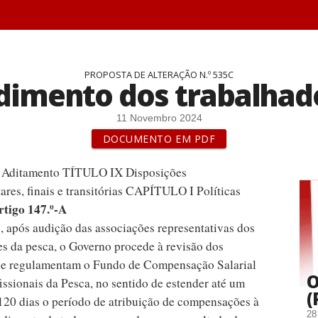
PROPOSTA DE ALTERAÇÃO N.º 535C
dimento dos trabalhad
11 Novembro 2024
DOCUMENTO EM PDF
e Aditamento TÍTULO IX Disposições
res, finais e transitórias CAPÍTULO I Políticas
rtigo 147.º-A
, após audição das associações representativas dos
es da pesca, o Governo procede à revisão dos
ue regulamentam o Fundo de Compensação Salarial
O
issionais da Pesca, no sentido de estender até um
(
20 dias o período de atribuição de compensações à
28