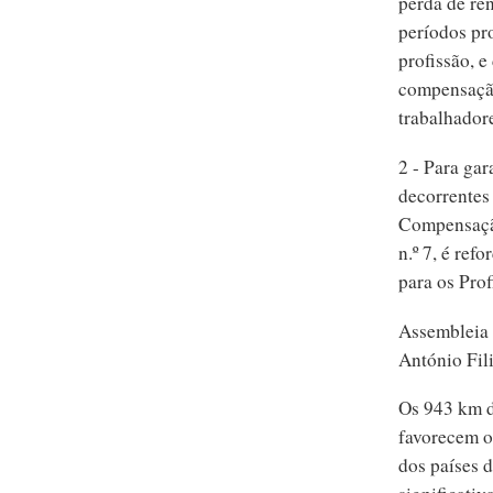
perda de re
períodos pr
profissão, e
compensação
trabalhador
2 - Para gar
decorrentes
Compensação
n.º 7, é re
para os Prof
Assembleia 
António Fil
Os 943 km de
favorecem o
dos países 