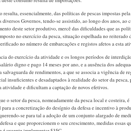
a deste consumo resulta de importações.
o resulta, essencialmente, das políticas de pescas impostas pel
s diversos Governos, tendo-se assistido, ao longo dos anos, ao 
ento deste setor produtivo, mercê das dificuldades que as polít
imposto no exercício da pesca, situação espelhada no reiterado
erificado no número de embarcações e registos afetos a esta ati
cia do exercício da atividade e os longos períodos de interdição
 salário digno e pago 14 meses por ano, e a ausência dos adequ
a salvaguarda de rendimentos, a que se associa a vigência de r
cial insuficientes e desadaptados à realidade do setor da pesca
atividade e dificultam a captação de novos efetivos.
ue o setor da pesca, nomeadamente da pesca local e costeira, é
 para a concretização do desígnio da defesa e incentivo à prod
equerendo-se para tal a adoção de um conjunto alargado de med
 defesa e que proporcionem o seu crescimento, medidas essas 
e é urgente implementar.535C