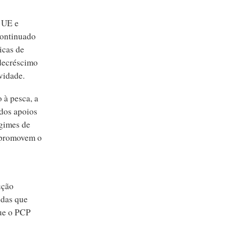
a UE e
continuado
icas de
 decréscimo
vidade.
 à pesca, a
ados apoios
egimes de
, promovem o
ução
idas que
que o PCP