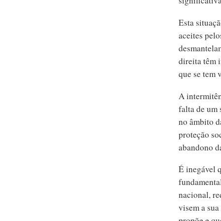
significativ
Esta situaçã
aceites pelo
desmantelam
direita têm 
que se tem v
A intermitên
falta de um
no âmbito d
proteção so
abandono da 
É inegável q
fundamental
nacional, r
visem a sua
propõe e qu