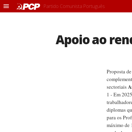
Partido Comunista Português
M
e
n
u
Apoio ao ren
Proposta d
complementa
A
sectoriais
1 - Em 2025
trabalhador
diplomas q
para os Prof
máximo de 1