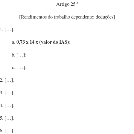
Artigo 25.º
[Rendimentos do trabalho dependente: deduções]
[…]:
0,73 x 14 x (valor do IAS)
;
[…];
[…].
[…].
[…];
[…].
[…].
[…].