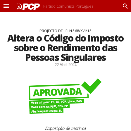
Partido Comunista Português
M
P
e
r
n
o
u
c
PROJECTO DE LEI N.º 68/XVI/1.ª
u
Altera o Código do Imposto
r
a
sobre o Rendimento das
r
Pessoas Singulares
22 Abril 2024
Voto a favor: PS, BE, PCP, Livre, PAN
Voto contra: PSD, CDS-PP
Abstenção: Chega, IL
Exposição de motivos