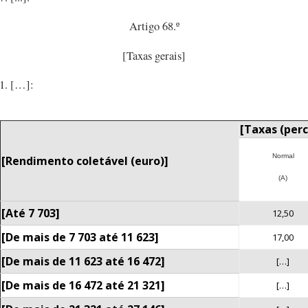
Artigo 68.º
[Taxas gerais]
[…]:
[Taxas (per
Normal
[Rendimento coletável (euro)]
(A)
[Até 7 703]
12,50
[De mais de 7 703 até 11 623]
17,00
[De mais de 11 623 até 16 472]
[…]
[De mais de 16 472 até 21 321]
[…]