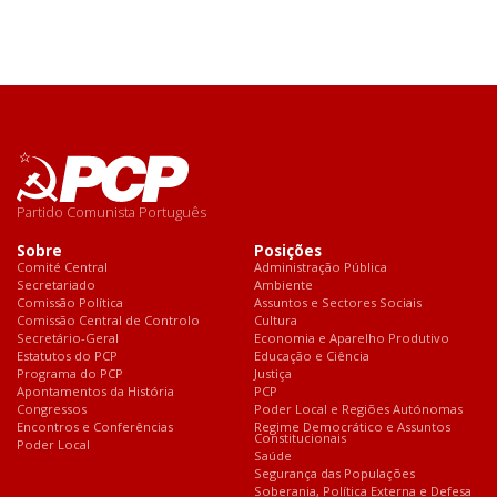
Partido Comunista Português
Sobre
Posições
Comité Central
Administração Pública
Secretariado
Ambiente
Comissão Política
Assuntos e Sectores Sociais
Comissão Central de Controlo
Cultura
Secretário-Geral
Economia e Aparelho Produtivo
Estatutos do PCP
Educação e Ciência
Programa do PCP
Justiça
Apontamentos da História
PCP
Congressos
Poder Local e Regiões Autónomas
Encontros e Conferências
Regime Democrático e Assuntos
Constitucionais
Poder Local
Saúde
Segurança das Populações
Soberania, Política Externa e Defesa