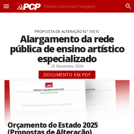
Partido Comunista Português
M
P
e
r
n
o
u
c
PROPOSTA DE ALTERAÇÃO N.º 1551C
u
Alargamento da rede
r
a
pública de ensino artístico
r
especializado
15 Novembro 2024
DOCUMENTO EM PDF
Orçamento do Estado 2025
(Propostas de Alteração)