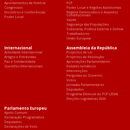
Apontamentos da História
PCP
Congressos
Poder Local e Regiões Autónomas
Encontros e Conferências
Regime Democrático e Assuntos
Constitucionais
Poder Local
Saúde
Segurança das Populações
Soberania, Política Externa e Defesa
Trabalhadores
União Europeia
Internacional
Assembleia da República
Actividade Internacional
Projectos de Lei
Artigos e Entrevistas
Projectos de Resolução
Paz e Solidariedade
Apreciações Parlamentares
Questões Internacionais
Debates temáticos
Intervenções
Perguntas ao Governo
Votos
Jornadas Parlamentares
Deputados
Programa Eleitoral do PCP (2024)
Eleições Legislativas 2024
Parlamento Europeu
Apelo Comum
Declaração Programática
Deputados
Declarações de Voto