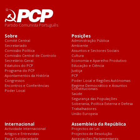
Partido Comunista Português
Sobre
Posições
Comité Central
Administração Pública
Secretariado
Ambiente
Comissão Política
Assuntos e Sectores Sociais
Comissão Central de Controlo
Cultura
Secretário-Geral
Economia e Aparelho Produtivo
Estatutos do PCP
Educação e Ciência
Programa do PCP
Justiça
Apontamentos da História
PCP
Congressos
Poder Local e Regiões Autónomas
Encontros e Conferências
Regime Democrático e Assuntos
Constitucionais
Poder Local
Saúde
Segurança das Populações
Soberania, Política Externa e Defesa
Trabalhadores
União Europeia
Internacional
Assembleia da República
Actividade Internacional
Projectos de Lei
Artigos e Entrevistas
Projectos de Resolução
Paz e Solidariedade
Apreciações Parlamentares