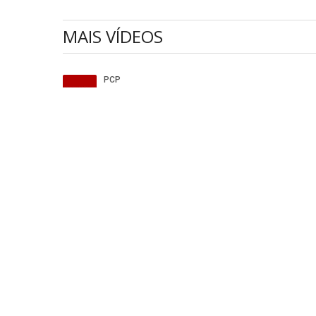
MAIS VÍDEOS
Procurar
O PCP saúda a luta dos viticultores
O Gover
do Douro
Ministé
7 Agosto 2026
a respo