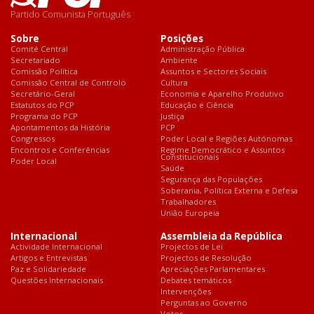
Partido Comunista Português
Sobre
Posições
Comité Central
Administração Pública
Secretariado
Ambiente
Comissão Política
Assuntos e Sectores Sociais
Comissão Central de Controlo
Cultura
Secretário-Geral
Economia e Aparelho Produtivo
Estatutos do PCP
Educação e Ciência
Programa do PCP
Justiça
Apontamentos da História
PCP
Congressos
Poder Local e Regiões Autónomas
Encontros e Conferências
Regime Democrático e Assuntos
Constitucionais
Poder Local
Saúde
Segurança das Populações
Soberania, Política Externa e Defesa
Trabalhadores
União Europeia
Internacional
Assembleia da República
Actividade Internacional
Projectos de Lei
Artigos e Entrevistas
Projectos de Resolução
Paz e Solidariedade
Apreciações Parlamentares
Questões Internacionais
Debates temáticos
Intervenções
Perguntas ao Governo
Votos