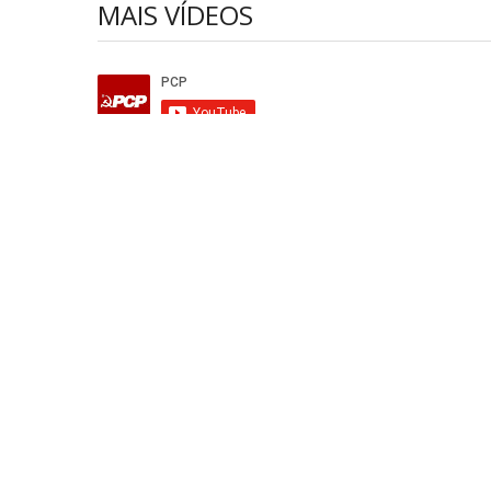
MAIS VÍDEOS
Procurar
O Governo desmantelou o
Reacção
Ministério da Educação e tem toda
Imprens
a responsabilidade pelo problema
Adminis
que criou
29 Julho 20
3 Agosto 2026