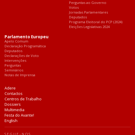
Perguntas ao Governo
Votos
Jornadas Parlamentares
Deputados
Programa Eleitoral do PCP (2024)
Eleições Legislativas 2024
Parlamento Europeu
Apelo Comum
Declaração Programática
Deputados
Declarações de Voto
Intervenções
Perguntas
Seminários
Notas de Imprensa
Adere
Contactos
Centros de Trabalho
Dossiers
Multimedia
Festa do Avante!
English
SEGUE-NOS