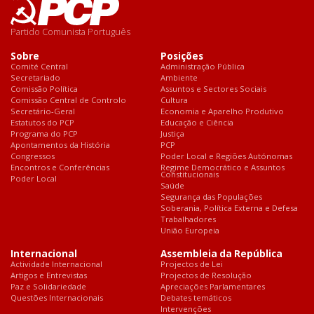
Partido Comunista Português
Sobre
Posições
Comité Central
Administração Pública
Secretariado
Ambiente
Comissão Política
Assuntos e Sectores Sociais
Comissão Central de Controlo
Cultura
Secretário-Geral
Economia e Aparelho Produtivo
Estatutos do PCP
Educação e Ciência
Programa do PCP
Justiça
Apontamentos da História
PCP
Congressos
Poder Local e Regiões Autónomas
Encontros e Conferências
Regime Democrático e Assuntos
Constitucionais
Poder Local
Saúde
Segurança das Populações
Soberania, Política Externa e Defesa
Trabalhadores
União Europeia
Internacional
Assembleia da República
Actividade Internacional
Projectos de Lei
Artigos e Entrevistas
Projectos de Resolução
Paz e Solidariedade
Apreciações Parlamentares
Questões Internacionais
Debates temáticos
Intervenções