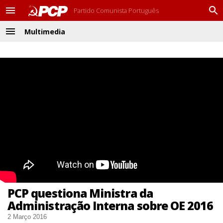
Partido Comunista Português
M
P
e
r
Multimedia
n
o
M
u
c
e
u
n
r
u
a
r
PCP questiona Ministra da
Administração Interna sobre OE 2016
2 Março 2016