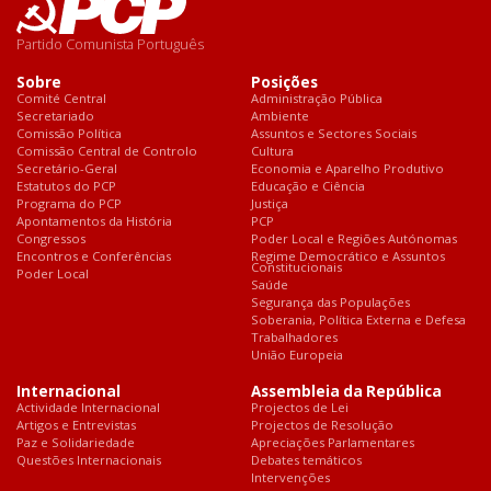
Partido Comunista Português
Sobre
Posições
Comité Central
Administração Pública
Secretariado
Ambiente
Comissão Política
Assuntos e Sectores Sociais
Comissão Central de Controlo
Cultura
Secretário-Geral
Economia e Aparelho Produtivo
Estatutos do PCP
Educação e Ciência
Programa do PCP
Justiça
Apontamentos da História
PCP
Congressos
Poder Local e Regiões Autónomas
Encontros e Conferências
Regime Democrático e Assuntos
Constitucionais
Poder Local
Saúde
Segurança das Populações
Soberania, Política Externa e Defesa
Trabalhadores
União Europeia
Internacional
Assembleia da República
Actividade Internacional
Projectos de Lei
Artigos e Entrevistas
Projectos de Resolução
Paz e Solidariedade
Apreciações Parlamentares
Questões Internacionais
Debates temáticos
Intervenções