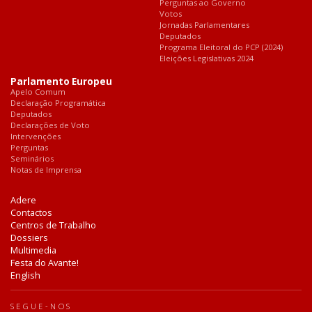
Perguntas ao Governo
Votos
Jornadas Parlamentares
Deputados
Programa Eleitoral do PCP (2024)
Eleições Legislativas 2024
Parlamento Europeu
Apelo Comum
Declaração Programática
Deputados
Declarações de Voto
Intervenções
Perguntas
Seminários
Notas de Imprensa
Adere
Contactos
Centros de Trabalho
Dossiers
Multimedia
Festa do Avante!
English
SEGUE-NOS