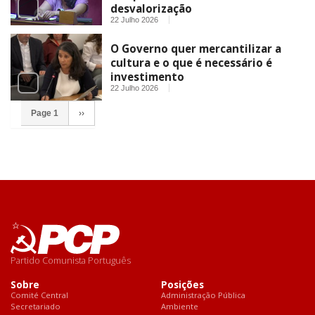
desvalorização
22 Julho 2026
O Governo quer mercantilizar a
cultura e o que é necessário é
investimento
22 Julho 2026
Page 1
››
Partido Comunista Português
Sobre
Posições
Comité Central
Administração Pública
Secretariado
Ambiente