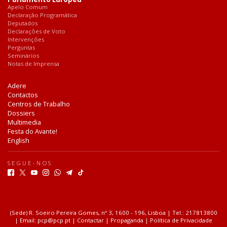
Apelo Comum
Declaração Programática
Deputados
Declarações de Voto
Intervenções
Perguntas
Seminários
Notas de Imprensa
Adere
Contactos
Centros de Trabalho
Dossiers
Multimedia
Festa do Avante!
English
SEGUE-NOS
F
T
Y
I
W
T
T
a
w
o
n
h
e
i
c
i
u
s
a
l
k
e
t
t
t
t
e
T
b
t
u
a
s
g
o
(Sede) R. Soeiro Pereira Gomes, nº 3, 1600 - 196, Lisboa | Tel.: 217813800
o
e
b
g
a
r
k
| Email: pcp@pcp.pt |
Contactar
|
Propaganda
|
Política de Privacidade
o
r
e
r
p
a