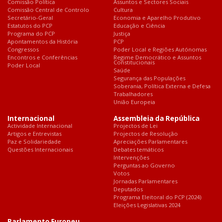
Comissão Política
Assuntos e Sectores Sociais
Comissão Central de Controlo
Cultura
Secretário-Geral
Economia e Aparelho Produtivo
Estatutos do PCP
Educação e Ciência
Programa do PCP
Justiça
Apontamentos da História
PCP
Congressos
Poder Local e Regiões Autónomas
Encontros e Conferências
Regime Democrático e Assuntos
Constitucionais
Poder Local
Saúde
Segurança das Populações
Soberania, Política Externa e Defesa
Trabalhadores
União Europeia
Internacional
Assembleia da República
Actividade Internacional
Projectos de Lei
Artigos e Entrevistas
Projectos de Resolução
Paz e Solidariedade
Apreciações Parlamentares
Questões Internacionais
Debates temáticos
Intervenções
Perguntas ao Governo
Votos
Jornadas Parlamentares
Deputados
Programa Eleitoral do PCP (2024)
Eleições Legislativas 2024
Parlamento Europeu