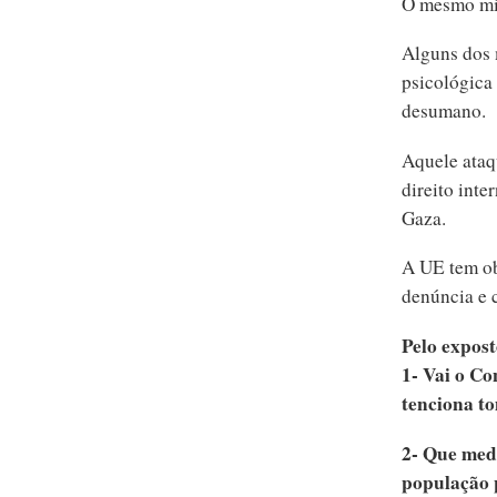
O mesmo min
Alguns dos m
psicológica 
desumano.
Aquele ataq
direito inte
Gaza.
A UE tem obr
denúncia e 
Pelo expost
1- Vai o C
tenciona t
2- Que med
população 