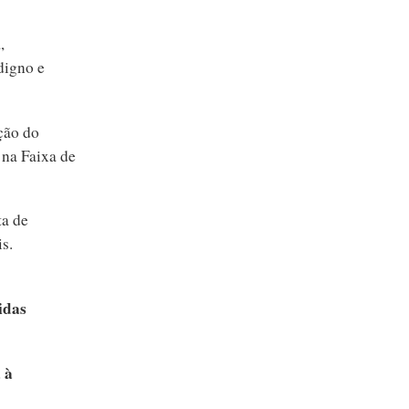
,
digno e
ção do
 na Faixa de
ta de
s.
idas
 à