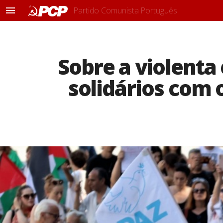
Partido Comunista Português
M
e
n
u
Sobre a violenta 
solidários com 