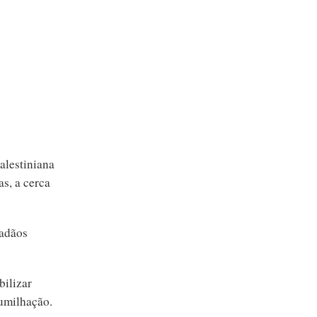
alestiniana
as, a cerca
dadãos
bilizar
humilhação.