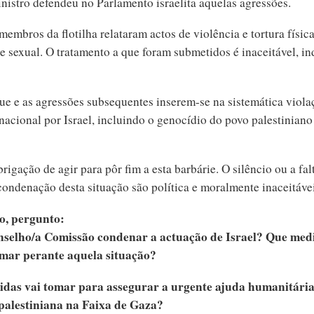
istro defendeu no Parlamento israelita aquelas agressões.
embros da flotilha relataram actos de violência e tortura física
e sexual. O tratamento a que foram submetidos é inaceitável, in
ue e as agressões subsequentes inserem-se na sistemática viola
rnacional por Israel, incluindo o genocídio do povo palestiniano
igação de agir para pôr fim a esta barbárie. O silêncio ou a fal
condenação desta situação são política e moralmente inaceitávei
o, pergunto:
onselho/a Comissão condenar a actuação de Israel? Que med
omar perante aquela situação?
idas vai tomar para assegurar a urgente ajuda humanitária
palestiniana na Faixa de Gaza?