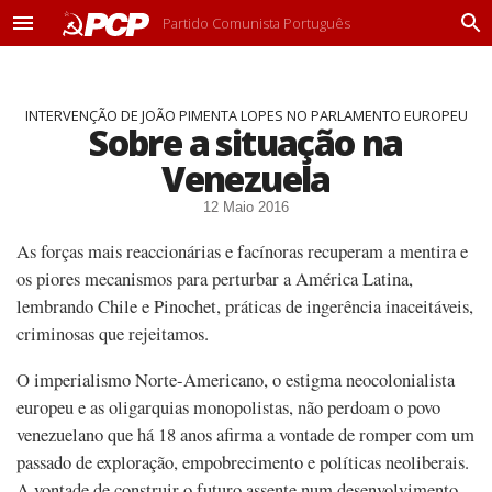
Partido Comunista Português
M
P
e
r
n
o
u
c
INTERVENÇÃO DE JOÃO PIMENTA LOPES NO PARLAMENTO EUROPEU
u
Sobre a situação na
r
a
Venezuela
r
12 Maio 2016
As forças mais reaccionárias e facínoras recuperam a mentira e
os piores mecanismos para perturbar a América Latina,
lembrando Chile e Pinochet, práticas de ingerência inaceitáveis,
criminosas que rejeitamos.
O imperialismo Norte-Americano, o estigma neocolonialista
europeu e as oligarquias monopolistas, não perdoam o povo
venezuelano que há 18 anos afirma a vontade de romper com um
passado de exploração, empobrecimento e políticas neoliberais.
A vontade de construir o futuro assente num desenvolvimento