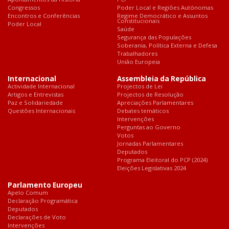
Congressos
Poder Local e Regiões Autónomas
Encontros e Conferências
Regime Democrático e Assuntos
Constitucionais
Poder Local
Saúde
Segurança das Populações
Soberania, Política Externa e Defesa
Trabalhadores
União Europeia
Internacional
Assembleia da República
Actividade Internacional
Projectos de Lei
Artigos e Entrevistas
Projectos de Resolução
Paz e Solidariedade
Apreciações Parlamentares
Questões Internacionais
Debates temáticos
Intervenções
Perguntas ao Governo
Votos
Jornadas Parlamentares
Deputados
Programa Eleitoral do PCP (2024)
Eleições Legislativas 2024
Parlamento Europeu
Apelo Comum
Declaração Programática
Deputados
Declarações de Voto
Intervenções