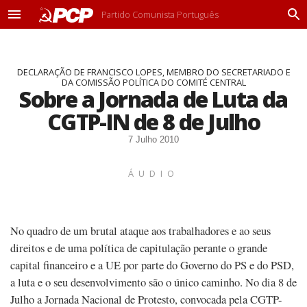
Partido Comunista Português
M
P
e
r
n
o
u
c
DECLARAÇÃO DE FRANCISCO LOPES, MEMBRO DO SECRETARIADO E
u
DA COMISSÃO POLÍTICA DO COMITÉ CENTRAL
r
Sobre a Jornada de Luta da
a
r
CGTP-IN de 8 de Julho
7 Julho 2010
ÁUDIO
No quadro de um brutal ataque aos trabalhadores e ao seus
direitos e de uma política de capitulação perante o grande
capital financeiro e a UE por parte do Governo do PS e do PSD,
a luta e o seu desenvolvimento são o único caminho. No dia 8 de
Julho a Jornada Nacional de Protesto, convocada pela CGTP-