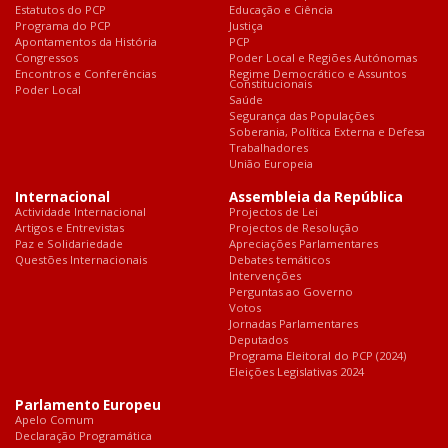
Estatutos do PCP
Educação e Ciência
Programa do PCP
Justiça
Apontamentos da História
PCP
Congressos
Poder Local e Regiões Autónomas
Encontros e Conferências
Regime Democrático e Assuntos
Constitucionais
Poder Local
Saúde
Segurança das Populações
Soberania, Política Externa e Defesa
Trabalhadores
União Europeia
Internacional
Assembleia da República
Actividade Internacional
Projectos de Lei
Artigos e Entrevistas
Projectos de Resolução
Paz e Solidariedade
Apreciações Parlamentares
Questões Internacionais
Debates temáticos
Intervenções
Perguntas ao Governo
Votos
Jornadas Parlamentares
Deputados
Programa Eleitoral do PCP (2024)
Eleições Legislativas 2024
Parlamento Europeu
Apelo Comum
Declaração Programática