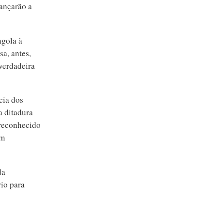
cançarão a
ngola à
a, antes,
 verdadeira
cia dos
a ditadura
 reconhecido
am
da
io para