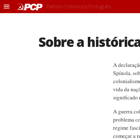
Partido Comunista Português
M
e
n
u
Sobre a históric
A declaraçã
Spínola, so
colonialism
vida da naç
significado 
A guerra co
problema col
regime fasci
começar a re