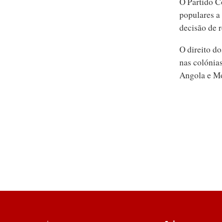
O Partido C
populares a
decisão de 
O direito do
nas colónia
Angola e M