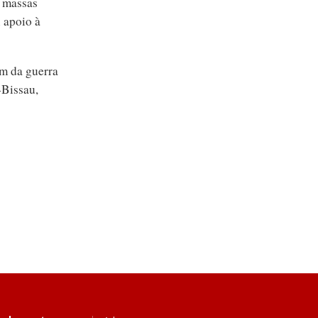
s massas
 apoio à
im da guerra
-Bissau,