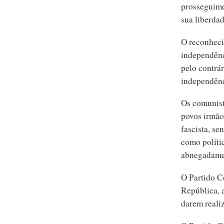
prosseguime
sua liberdad
O reconheci
independênc
pelo contrár
independênc
Os comunist
povos irmão
fascista, s
como políti
abnegadame
O Partido C
República, 
darem realiz