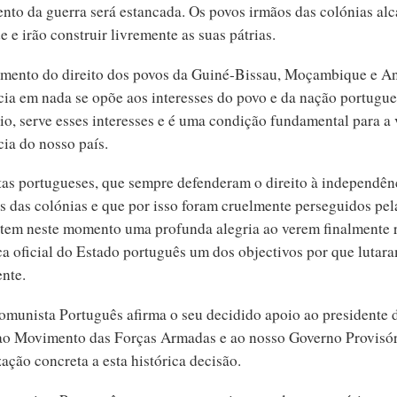
nto da guerra será estancada. Os povos irmãos das colónias al
e e irão construir livremente as suas pátrias.
mento do direito dos povos da Guiné-Bissau, Moçambique e A
ia em nada se opõe aos interesses do povo e da nação portugues
io, serve esses interesses e é uma condição fundamental para a
ia do nosso país.
as portugueses, que sempre defenderam o direito à independên
s das colónias e que por isso foram cruelmente perseguidos pel
entem neste momento uma profunda alegria ao verem finalmente
ca oficial do Estado português um dos objectivos por que lutar
nte.
omunista Português afirma o seu decidido apoio ao presidente 
ao Movimento das Forças Armadas e ao nosso Governo Provisór
ação concreta a esta histórica decisão.