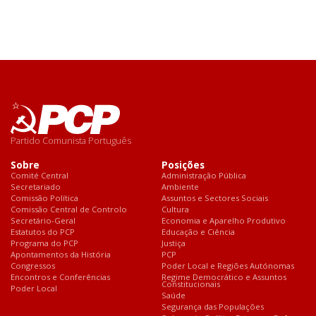
Partido Comunista Português
Sobre
Posições
Comité Central
Administração Pública
Secretariado
Ambiente
Comissão Política
Assuntos e Sectores Sociais
Comissão Central de Controlo
Cultura
Secretário-Geral
Economia e Aparelho Produtivo
Estatutos do PCP
Educação e Ciência
Programa do PCP
Justiça
Apontamentos da História
PCP
Congressos
Poder Local e Regiões Autónomas
Encontros e Conferências
Regime Democrático e Assuntos
Constitucionais
Poder Local
Saúde
Segurança das Populações