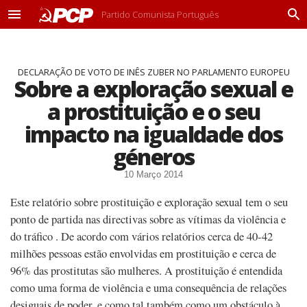
Partido Comunista Português
M
P
e
r
n
o
u
c
DECLARAÇÃO DE VOTO DE INÊS ZUBER NO PARLAMENTO EUROPEU
u
Sobre a exploração sexual e
r
a
a prostituição e o seu
r
impacto na igualdade dos
géneros
10 Março 2014
Este relatório sobre prostituição e exploração sexual tem o seu
ponto de partida nas directivas sobre as vítimas da violência e
do tráfico . De acordo com vários relatórios cerca de 40-42
milhões pessoas estão envolvidas em prostituição e cerca de
96% das prostitutas são mulheres. A prostituição é entendida
como uma forma de violência e uma consequência de relações
desiguais de poder, e como tal também como um obstáculo à