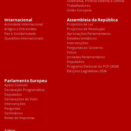
Soberania, Política Externa e Defesa
Trabalhadores
União Europeia
Internacional
Assembleia da República
Actividade Internacional
Projectos de Lei
Artigos e Entrevistas
Projectos de Resolução
Paz e Solidariedade
Apreciações Parlamentares
Questões Internacionais
Debates temáticos
Intervenções
Perguntas ao Governo
Votos
Jornadas Parlamentares
Deputados
Programa Eleitoral do PCP (2024)
Eleições Legislativas 2024
Parlamento Europeu
Apelo Comum
Declaração Programática
Deputados
Declarações de Voto
Intervenções
Perguntas
Seminários
Notas de Imprensa
Adere