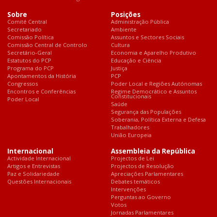
Sobre
Posições
Comité Central
Administração Pública
Secretariado
Ambiente
Comissão Política
Assuntos e Sectores Sociais
Comissão Central de Controlo
Cultura
Secretário-Geral
Economia e Aparelho Produtivo
Estatutos do PCP
Educação e Ciência
Programa do PCP
Justiça
Apontamentos da História
PCP
Congressos
Poder Local e Regiões Autónomas
Encontros e Conferências
Regime Democrático e Assuntos
Constitucionais
Poder Local
Saúde
Segurança das Populações
Soberania, Política Externa e Defesa
Trabalhadores
União Europeia
Internacional
Assembleia da República
Actividade Internacional
Projectos de Lei
Artigos e Entrevistas
Projectos de Resolução
Paz e Solidariedade
Apreciações Parlamentares
Questões Internacionais
Debates temáticos
Intervenções
Perguntas ao Governo
Votos
Jornadas Parlamentares