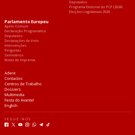
Deputados
Programa Eleitoral do PCP (2024)
Eleições Legislativas 2024
Parlamento Europeu
Apelo Comum
Declaração Programática
Deputados
Declarações de Voto
Intervenções
Perguntas
Seminários
Notas de Imprensa
Adere
Contactos
Centros de Trabalho
Dossiers
Multimedia
Festa do Avante!
English
SEGUE-NOS
F
T
Y
I
W
T
T
a
w
o
n
h
e
i