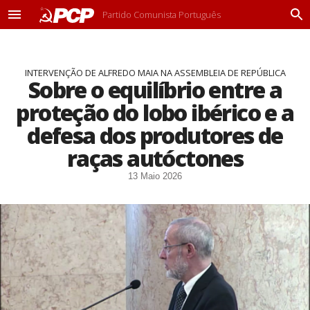
Partido Comunista Português
M
P
e
r
n
o
u
c
INTERVENÇÃO DE ALFREDO MAIA NA ASSEMBLEIA DE REPÚBLICA
u
Sobre o equilíbrio entre a
r
a
proteção do lobo ibérico e a
r
defesa dos produtores de
raças autóctones
13 Maio 2026