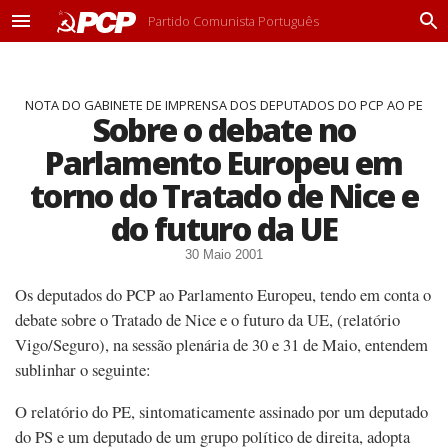
Partido Comunista Português
M
P
e
r
n
o
u
c
NOTA DO GABINETE DE IMPRENSA DOS DEPUTADOS DO PCP AO PE
u
Sobre o debate no
r
a
Parlamento Europeu em
r
torno do Tratado de Nice e
do futuro da UE
30 Maio 2001
Os deputados do PCP ao Parlamento Europeu, tendo em conta o
debate sobre o Tratado de Nice e o futuro da UE, (relatório
Vigo/Seguro), na sessão plenária de 30 e 31 de Maio, entendem
sublinhar o seguinte:
O relatório do PE, sintomaticamente assinado por um deputado
do PS e um deputado de um grupo político de direita, adopta