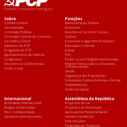
Partido Comunista Português
Sobre
Posições
Comité Central
Administração Pública
Secretariado
Ambiente
Comissão Política
Assuntos e Sectores Sociais
Comissão Central de Controlo
Cultura
Secretário-Geral
Economia e Aparelho Produtivo
Estatutos do PCP
Educação e Ciência
Programa do PCP
Justiça
Apontamentos da História
PCP
Congressos
Poder Local e Regiões Autónomas
Encontros e Conferências
Regime Democrático e Assuntos
Constitucionais
Poder Local
Saúde
Segurança das Populações
Soberania, Política Externa e Defesa
Trabalhadores
União Europeia
Internacional
Assembleia da República
Actividade Internacional
Projectos de Lei
Artigos e Entrevistas
Projectos de Resolução
Paz e Solidariedade
Apreciações Parlamentares
Questões Internacionais
Debates temáticos
Intervenções
Perguntas ao Governo