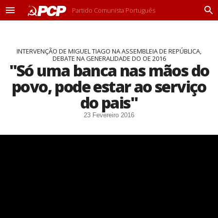
Partido Comunista Português
M
P
e
r
n
o
u
c
INTERVENÇÃO DE MIGUEL TIAGO NA ASSEMBLEIA DE REPÚBLICA,
u
DEBATE NA GENERALIDADE DO OE 2016
r
"Só uma banca nas mãos do
a
r
povo, pode estar ao serviço
do pais"
23 Fevereiro 2016