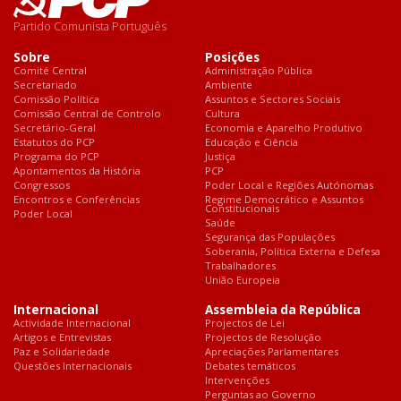
Partido Comunista Português
Sobre
Posições
Comité Central
Administração Pública
Secretariado
Ambiente
Comissão Política
Assuntos e Sectores Sociais
Comissão Central de Controlo
Cultura
Secretário-Geral
Economia e Aparelho Produtivo
Estatutos do PCP
Educação e Ciência
Programa do PCP
Justiça
Apontamentos da História
PCP
Congressos
Poder Local e Regiões Autónomas
Encontros e Conferências
Regime Democrático e Assuntos
Constitucionais
Poder Local
Saúde
Segurança das Populações
Soberania, Política Externa e Defesa
Trabalhadores
União Europeia
Internacional
Assembleia da República
Actividade Internacional
Projectos de Lei
Artigos e Entrevistas
Projectos de Resolução
Paz e Solidariedade
Apreciações Parlamentares
Questões Internacionais
Debates temáticos
Intervenções
Perguntas ao Governo