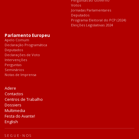
Perguntas ao Governo
Votos
Jornadas Parlamentares
Deputados
Programa Eleitoral do PCP (2024)
Eleições Legislativas 2024
Parlamento Europeu
Apelo Comum
Declaração Programática
Deputados
Declarações de Voto
Intervenções
Perguntas
Seminários
Notas de Imprensa
Adere
Contactos
Centros de Trabalho
Dossiers
Multimedia
Festa do Avante!
English
SEGUE-NOS