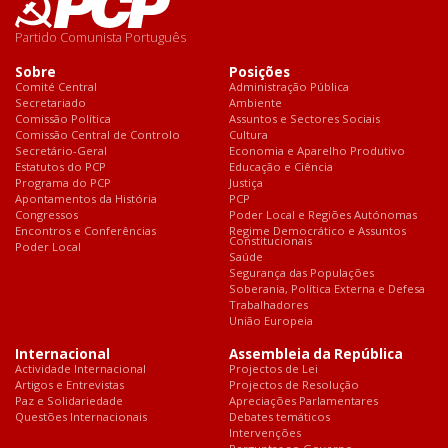
Partido Comunista Português
Sobre
Posições
Comité Central
Administração Pública
Secretariado
Ambiente
Comissão Política
Assuntos e Sectores Sociais
Comissão Central de Controlo
Cultura
Secretário-Geral
Economia e Aparelho Produtivo
Estatutos do PCP
Educação e Ciência
Programa do PCP
Justiça
Apontamentos da História
PCP
Congressos
Poder Local e Regiões Autónomas
Encontros e Conferências
Regime Democrático e Assuntos
Constitucionais
Poder Local
Saúde
Segurança das Populações
Soberania, Política Externa e Defesa
Trabalhadores
União Europeia
Internacional
Assembleia da República
Actividade Internacional
Projectos de Lei
Artigos e Entrevistas
Projectos de Resolução
Paz e Solidariedade
Apreciações Parlamentares
Questões Internacionais
Debates temáticos
Intervenções