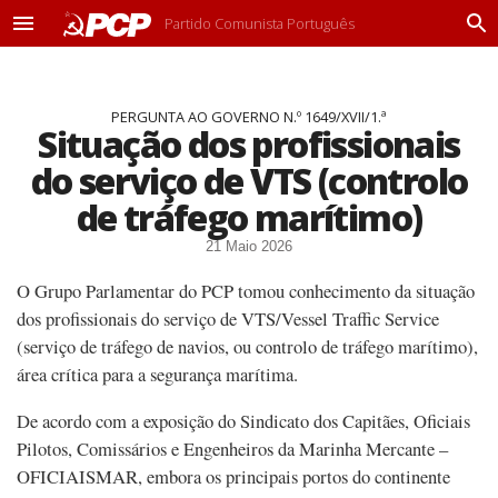
Partido Comunista Português
M
P
e
r
n
o
u
c
PERGUNTA AO GOVERNO N.º 1649/XVII/1.ª
u
Situação dos profissionais
r
a
do serviço de VTS (controlo
r
de tráfego marítimo)
21 Maio 2026
O Grupo Parlamentar do PCP tomou conhecimento da situação
dos profissionais do serviço de VTS/Vessel Traffic Service
(serviço de tráfego de navios, ou controlo de tráfego marítimo),
área crítica para a segurança marítima.
De acordo com a exposição do Sindicato dos Capitães, Oficiais
Pilotos, Comissários e Engenheiros da Marinha Mercante –
OFICIAISMAR, embora os principais portos do continente