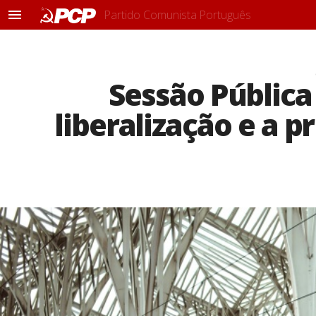
Partido Comunista Português
M
e
n
u
Sessão Pública 
liberalização e a p