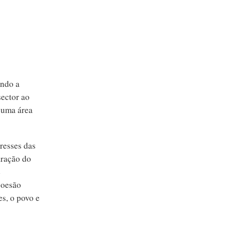
indo a
sector ao
e uma área
resses das
aração do
e
coesão
es, o povo e