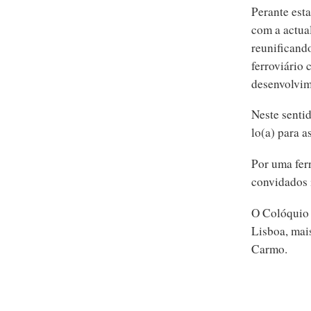
Perante est
com a actual
reunificand
ferroviário 
desenvolvim
Neste senti
lo(a) para a
Por uma fer
convidados 
O Colóquio 
Lisboa, mai
Carmo.