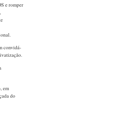
CDS e romper
,
te
onal.
m convidá-
rivatização.
m
o, em
lçada do