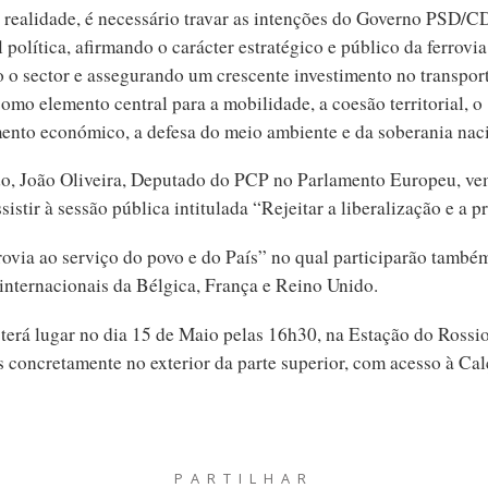
a realidade, é necessário travar as intenções do Governo PSD/
 política, afirmando o carácter estratégico e público da ferrovia
o o sector e assegurando um crescente investimento no transpor
como elemento central para a mobilidade, a coesão territorial, o
ento económico, a defesa do meio ambiente e da soberania naci
do, João Oliveira, Deputado do PCP no Parlamento Europeu, ve
ssistir à sessão pública intitulada “Rejeitar a liberalização e a p
rovia ao serviço do povo e do País” no qual participarão també
internacionais da Bélgica, França e Reino Unido.
terá lugar no dia 15 de Maio pelas 16h30, na Estação do Rossi
s concretamente no exterior da parte superior, com acesso à Ca
PARTILHAR