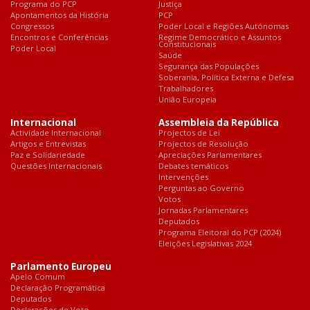
Programa do PCP
Justiça
Apontamentos da História
PCP
Congressos
Poder Local e Regiões Autónomas
Encontros e Conferências
Regime Democrático e Assuntos
Constitucionais
Poder Local
Saúde
Segurança das Populações
Soberania, Política Externa e Defesa
Trabalhadores
União Europeia
Internacional
Assembleia da República
Actividade Internacional
Projectos de Lei
Artigos e Entrevistas
Projectos de Resolução
Paz e Solidariedade
Apreciações Parlamentares
Questões Internacionais
Debates temáticos
Intervenções
Perguntas ao Governo
Votos
Jornadas Parlamentares
Deputados
Programa Eleitoral do PCP (2024)
Eleições Legislativas 2024
Parlamento Europeu
Apelo Comum
Declaração Programática
Deputados
Declarações de Voto