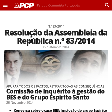
Partido Comunista Português
M
P
e
r
n
o
u
c
N.º 83/2014
u
Resolução da Assembleia da
r
a
República n.º 83/2014
r
19 Setembro 2014
APURAR TODOS OS FACTOS, RETIRAR TODAS AS CONSEQUÊNCIAS
Comissão de Inquérito à gestão do
BES e do Grupo Espírito Santo
26 Novembro 2014
Conversa sobre o caso BES: Implosão do grupo Espírito