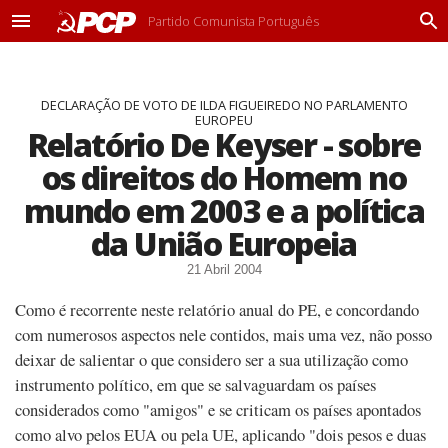
Partido Comunista Português
M
P
e
r
n
o
u
c
DECLARAÇÃO DE VOTO DE ILDA FIGUEIREDO NO PARLAMENTO
u
EUROPEU
r
Relatório De Keyser - sobre
a
r
os direitos do Homem no
mundo em 2003 e a política
da União Europeia
21 Abril 2004
Como é recorrente neste relatório anual do PE, e concordando
com numerosos aspectos nele contidos, mais uma vez, não posso
deixar de salientar o que considero ser a sua utilização como
instrumento político, em que se salvaguardam os países
considerados como "amigos" e se criticam os países apontados
como alvo pelos EUA ou pela UE, aplicando "dois pesos e duas