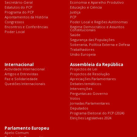
Secretário-Geral
Economia e Aparelho Produtivo
Estatutos do PCP
Educação e Ciência
Programa do PCP
Justiça
Apontamentos da História
PCP
Congressos
Poder Local e Regiões Autónomas
Encontros e Conferências
Regime Democrático e Assuntos
Constitucionais
Poder Local
Saúde
Segurança das Populações
Soberania, Política Externa e Defesa
Trabalhadores
União Europeia
Internacional
Assembleia da República
Actividade Internacional
Projectos de Lei
Artigos e Entrevistas
Projectos de Resolução
Paz e Solidariedade
Apreciações Parlamentares
Questões Internacionais
Debates temáticos
Intervenções
Perguntas ao Governo
Votos
Jornadas Parlamentares
Deputados
Programa Eleitoral do PCP (2024)
Eleições Legislativas 2024
Parlamento Europeu
Apelo Comum