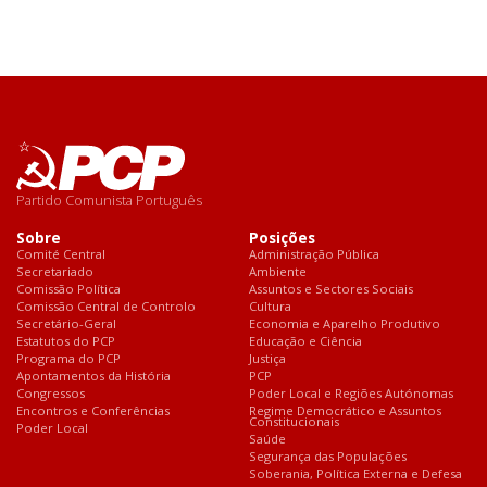
Partido Comunista Português
Sobre
Posições
Comité Central
Administração Pública
Secretariado
Ambiente
Comissão Política
Assuntos e Sectores Sociais
Comissão Central de Controlo
Cultura
Secretário-Geral
Economia e Aparelho Produtivo
Estatutos do PCP
Educação e Ciência
Programa do PCP
Justiça
Apontamentos da História
PCP
Congressos
Poder Local e Regiões Autónomas
Encontros e Conferências
Regime Democrático e Assuntos
Constitucionais
Poder Local
Saúde
Segurança das Populações
Soberania, Política Externa e Defesa