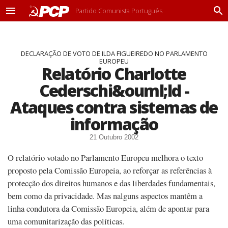
Partido Comunista Português
M
P
e
r
n
o
u
c
DECLARAÇÃO DE VOTO DE ILDA FIGUEIREDO NO PARLAMENTO
u
EUROPEU
r
Relatório Charlotte
a
r
Cederschi&ouml;ld -
Ataques contra sistemas de
informação
21 Outubro 2002
O relatório votado no Parlamento Europeu melhora o texto
proposto pela Comissão Europeia, ao reforçar as referências à
protecção dos direitos humanos e das liberdades fundamentais,
bem como da privacidade. Mas nalguns aspectos mantêm a
linha condutora da Comissão Europeia, além de apontar para
uma comunitarização das políticas.