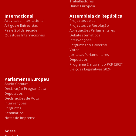
Trabalhadores
União Europeia
Internacional
Assembleia da República
Actividade Internacional
Projectos de Lei
Artigos e Entrevistas
Projectos de Resolução
Paz e Solidariedade
Apreciações Parlamentares
Questões Internacionais
Debates temáticos
Intervenções
Perguntas ao Governo
Votos
Jornadas Parlamentares
Deputados
Programa Eleitoral do PCP (2024)
Eleições Legislativas 2024
Parlamento Europeu
Apelo Comum
Declaração Programática
Deputados
Declarações de Voto
Intervenções
Perguntas
Seminários
Notas de Imprensa
Adere