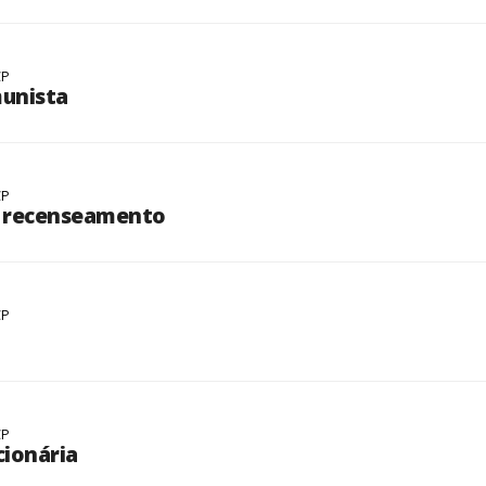
CP
unista
CP
o recenseamento
CP
a
CP
cionária