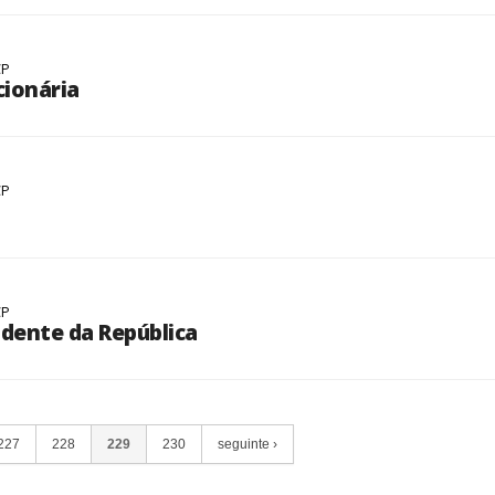
CP
cionária
CP
CP
idente da República
227
228
229
230
seguinte ›