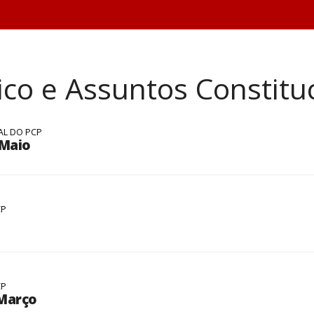
o e Assuntos Constituc
AL DO PCP
 Maio
CP
CP
 Março