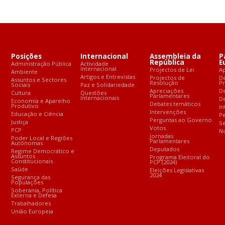
Posições
Internacional
Assembleia da
P
República
E
Administração Pública
Actividade
Internacional
Projectos de Lei
A
Ambiente
Artigos e Entrevistas
Projectos de
D
Assuntos e Sectores
Resolução
P
Sociais
Paz e Solidariedade
Apreciações
D
Cultura
Questões
Parlamentares
Internacionais
De
Economia e Aparelho
Debates temáticos
Produtivo
In
Intervenções
Educação e Ciência
Pe
Perguntas ao Governo
Justiça
S
Votos
PCP
No
Jornadas
Poder Local e Regiões
Parlamentares
Autónomas
Deputados
Regime Democrático e
Assuntos
Programa Eleitoral do
Constitucionais
PCP (2024)
Saúde
Eleições Legislativas
2024
Segurança das
Populações
Soberania, Política
Externa e Defesa
Trabalhadores
União Europeia