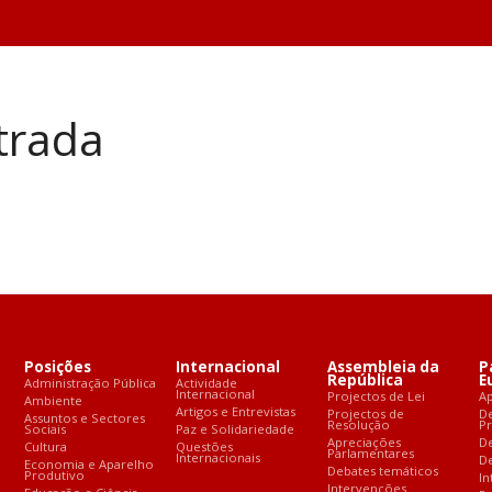
trada
Posições
Internacional
Assembleia da
P
República
E
Administração Pública
Actividade
Internacional
Projectos de Lei
A
Ambiente
Artigos e Entrevistas
Projectos de
D
Assuntos e Sectores
Resolução
P
Sociais
Paz e Solidariedade
Apreciações
D
Cultura
Questões
Parlamentares
Internacionais
De
Economia e Aparelho
Debates temáticos
Produtivo
In
Intervenções