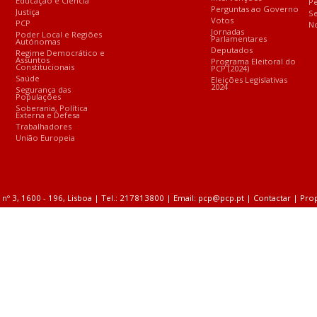
Educação e Ciência
Pe
Perguntas ao Governo
Justiça
S
Votos
PCP
No
Jornadas
Poder Local e Regiões
Parlamentares
Autónomas
Deputados
Regime Democrático e
Assuntos
Programa Eleitoral do
Constitucionais
PCP (2024)
Saúde
Eleições Legislativas
2024
Segurança das
Populações
Soberania, Política
Externa e Defesa
Trabalhadores
União Europeia
 nº 3, 1600 - 196, Lisboa | Tel.: 217813800 | Email: pcp@pcp.pt |
Contactar
|
Pro