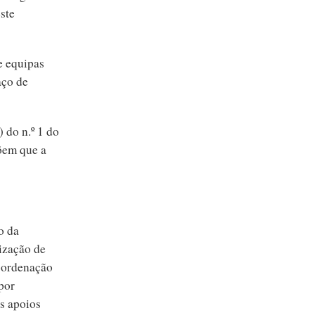
ste
e equipas
aço de
) do n.º 1 do
õem que a
o da
ização de
oordenação
por
os apoios