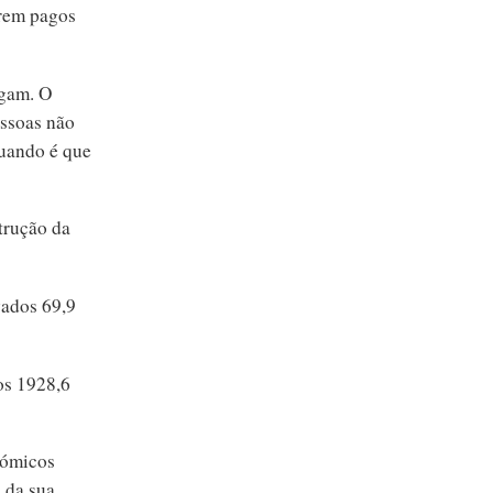
erem pagos
egam. O
essoas não
quando é que
trução da
vados 69,9
os 1928,6
nómicos
 da sua