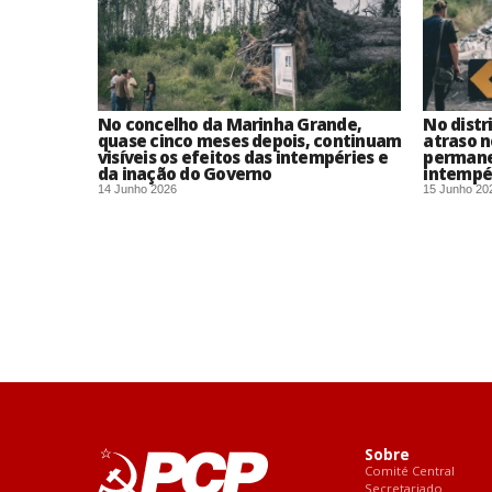
No concelho da Marinha Grande,
No distr
quase cinco meses depois, continuam
atraso n
visíveis os efeitos das intempéries e
permane
da inação do Governo
intempé
14 Junho 2026
15 Junho 20
Sobre
Comité Central
Secretariado