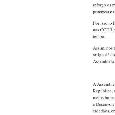
reforço os 
processo e 
Por isso, o
nas CCDR pa
tempo.
Assim, nos t
artigo 4.º 
Assembleia 
A Assemblei
República, 
meios human
e Desenvolv
cidadãos, e