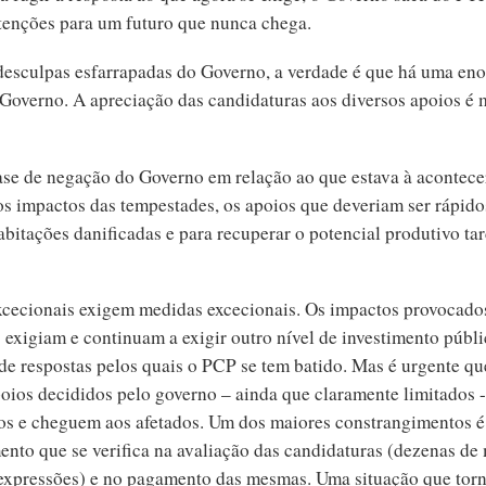
atenções para um futuro que nunca chega.
 desculpas esfarrapadas do Governo, a verdade é que há uma eno
 Governo. A apreciação das candidaturas aos diversos apoios é 
ase de negação do Governo em relação ao que estava à acontecer
s impactos das tempestades, os apoios que deveriam ser rápido
habitações danificadas e para recuperar o potencial produtivo t
xcecionais exigem medidas excecionais. Os impactos provocado
exigiam e continuam a exigir outro nível de investimento públi
de respostas pelos quais o PCP se tem batido. Mas é urgente qu
oios decididos pelo governo – ainda que claramente limitados 
os e cheguem aos afetados. Um dos maiores constrangimentos é
ento que se verifica na avaliação das candidaturas (dezenas de 
 expressões) e no pagamento das mesmas. Uma situação que torn