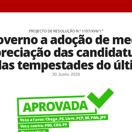
PROJECTO DE RESOLUÇÃO N.º 1107/XVII/1.ª
verno a adoção de med
preciação das candidat
das tempestades do últ
30 Junho 2026
Voto a favor: Chega, PS, Livre, PCP, BE, PAN, JPP
Voto contra: PSD, CDS-PP
Abstenção: IL