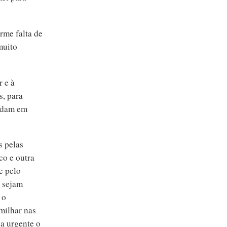
rme falta de
muito
 e à
s, para
ardam em
s pelas
co e outra
e pelo
- sejam
 o
milhar nas
a urgente o