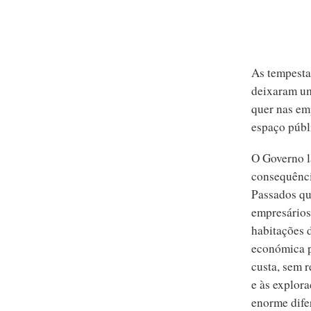
As tempestad
deixaram um 
quer nas em
espaço públ
O Governo l
consequênci
Passados qu
empresários
habitações 
económica p
custa, sem 
e às explora
enorme difer