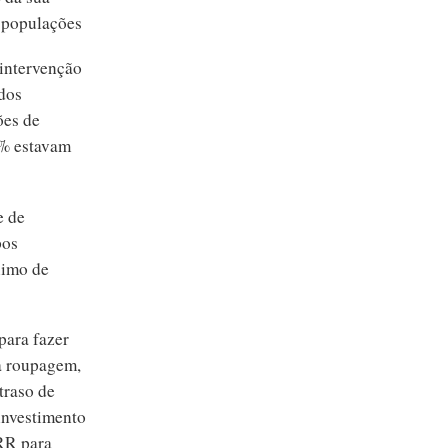
s populações
 intervenção
 dos
ões de
0% estavam
e de
pos
ximo de
para fazer
a roupagem,
traso de
investimento
TRR para