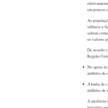
efetivament
em poucos d
As populaçõ
silêncio e f
sabem como 
os valores 
De acordo c
Região Cent
No apoio às
milhões de 
A linha de 
milhões de 
A ausência 
privados qu