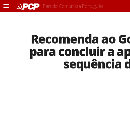
Partido Comunista Português
M
e
n
u
Recomenda ao Go
para concluir a a
sequência 