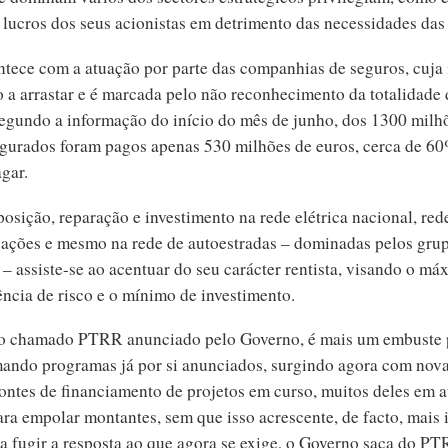
s lucros dos seus acionistas em detrimento das necessidades da
ntece com a atuação por parte das companhias de seguros, cuja
o a arrastar e é marcada pelo não reconhecimento da totalidade
Segundo a informação do início do mês de junho, dos 1300 milh
egurados foram pagos apenas 530 milhões de euros, cerca de 6
gar.
osição, reparação e investimento na rede elétrica nacional, red
ações e mesmo na rede de autoestradas – dominadas pelos gru
– assiste-se ao acentuar do seu carácter rentista, visando o má
ência de risco e o mínimo de investimento.
 o chamado PTRR anunciado pelo Governo, é mais um embuste 
mando programas já por si anunciados, surgindo agora com nov
fontes de financiamento de projetos em curso, muitos deles em a
ara empolar montantes, sem que isso acrescente, de facto, mais 
ra fugir a resposta ao que agora se exige, o Governo saca do P