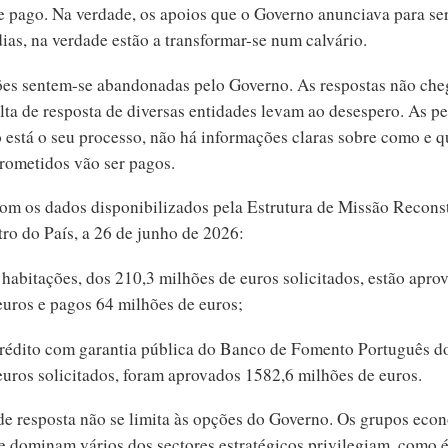
e pago. Na verdade, os apoios que o Governo anunciava para s
ias, na verdade estão a transformar-se num calvário.
es sentem-se abandonadas pelo Governo. As respostas não ch
alta de resposta de diversas entidades levam ao desespero. As p
está o seu processo, não há informações claras sobre como e 
prometidos vão ser pagos.
om os dados disponibilizados pela Estrutura de Missão Recons
ro do País, a 26 de junho de 2026:
 habitações, dos 210,3 milhões de euros solicitados, estão apro
euros e pagos 64 milhões de euros;
crédito com garantia pública do Banco de Fomento Português d
euros solicitados, foram aprovados 1582,6 milhões de euros.
de resposta não se limita às opções do Governo. Os grupos eco
e dominam vários dos sectores estratégicos privilegiam, como é