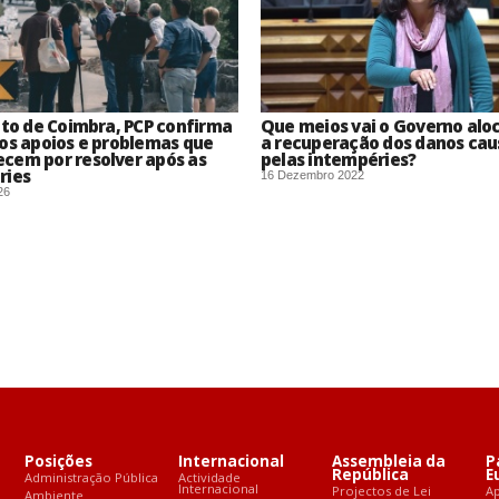
ito de Coimbra, PCP confirma
Que meios vai o Governo alo
os apoios e problemas que
a recuperação dos danos ca
cem por resolver após as
pelas intempéries?
ries
16 Dezembro 2022
26
Posições
Internacional
Assembleia da
P
República
E
Administração Pública
Actividade
Internacional
Projectos de Lei
A
Ambiente