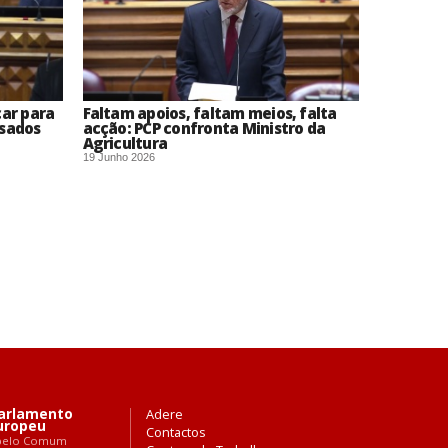
car para
Faltam apoios, faltam meios, falta
usados
acção: PCP confronta Ministro da
Agricultura
19 Junho 2026
arlamento
Adere
uropeu
Contactos
pelo Comum