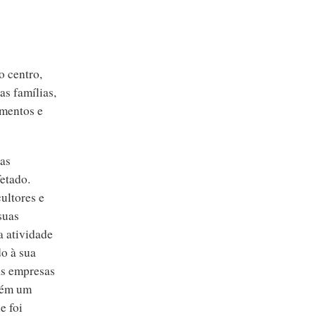
o centro,
as famílias,
amentos e
das
etado.
ultores e
suas
a atividade
o à sua
às empresas
mbém um
e foi