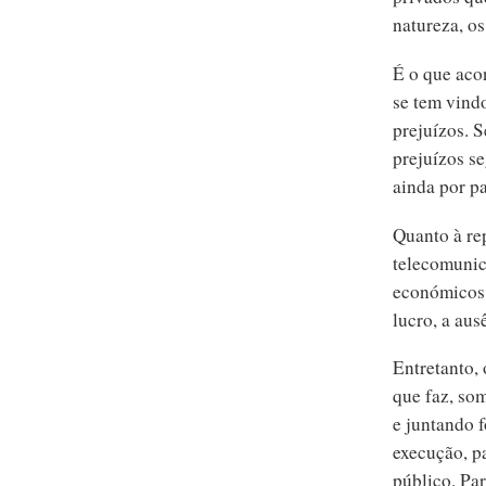
natureza, o
É o que aco
se tem vind
prejuízos. 
prejuízos s
ainda por pa
Quanto à rep
telecomunic
económicos 
lucro, a aus
Entretanto,
que faz, so
e juntando 
execução, p
público. Pa