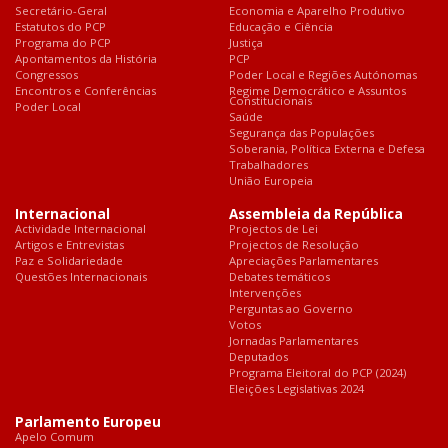
Secretário-Geral
Economia e Aparelho Produtivo
Estatutos do PCP
Educação e Ciência
Programa do PCP
Justiça
Apontamentos da História
PCP
Congressos
Poder Local e Regiões Autónomas
Encontros e Conferências
Regime Democrático e Assuntos
Constitucionais
Poder Local
Saúde
Segurança das Populações
Soberania, Política Externa e Defesa
Trabalhadores
União Europeia
Internacional
Assembleia da República
Actividade Internacional
Projectos de Lei
Artigos e Entrevistas
Projectos de Resolução
Paz e Solidariedade
Apreciações Parlamentares
Questões Internacionais
Debates temáticos
Intervenções
Perguntas ao Governo
Votos
Jornadas Parlamentares
Deputados
Programa Eleitoral do PCP (2024)
Eleições Legislativas 2024
Parlamento Europeu
Apelo Comum