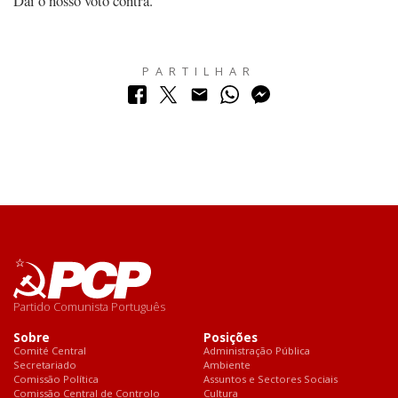
Daí o nosso voto contra.
PARTILHAR
Partido Comunista Português
Sobre
Posições
Comité Central
Administração Pública
Secretariado
Ambiente
Comissão Política
Assuntos e Sectores Sociais
Comissão Central de Controlo
Cultura