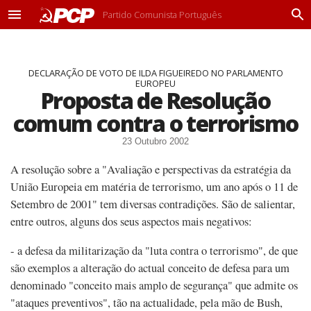
Partido Comunista Português
M
P
e
r
n
o
u
c
DECLARAÇÃO DE VOTO DE ILDA FIGUEIREDO NO PARLAMENTO
u
EUROPEU
r
Proposta de Resolução
a
r
comum contra o terrorismo
23 Outubro 2002
A resolução sobre a "Avaliação e perspectivas da estratégia da
União Europeia em matéria de terrorismo, um ano após o 11 de
Setembro de 2001" tem diversas contradições. São de salientar,
entre outros, alguns dos seus aspectos mais negativos:
- a defesa da militarização da "luta contra o terrorismo", de que
são exemplos a alteração do actual conceito de defesa para um
denominado "conceito mais amplo de segurança" que admite os
"ataques preventivos", tão na actualidade, pela mão de Bush,