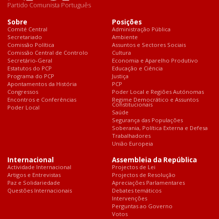
Partido Comunista Português
Sobre
Posições
Comité Central
Administração Pública
Secretariado
Ambiente
Comissão Política
Assuntos e Sectores Sociais
Comissão Central de Controlo
Cultura
Secretário-Geral
Economia e Aparelho Produtivo
Estatutos do PCP
Educação e Ciência
Programa do PCP
Justiça
Apontamentos da História
PCP
Congressos
Poder Local e Regiões Autónomas
Encontros e Conferências
Regime Democrático e Assuntos
Constitucionais
Poder Local
Saúde
Segurança das Populações
Soberania, Política Externa e Defesa
Trabalhadores
União Europeia
Internacional
Assembleia da República
Actividade Internacional
Projectos de Lei
Artigos e Entrevistas
Projectos de Resolução
Paz e Solidariedade
Apreciações Parlamentares
Questões Internacionais
Debates temáticos
Intervenções
Perguntas ao Governo
Votos