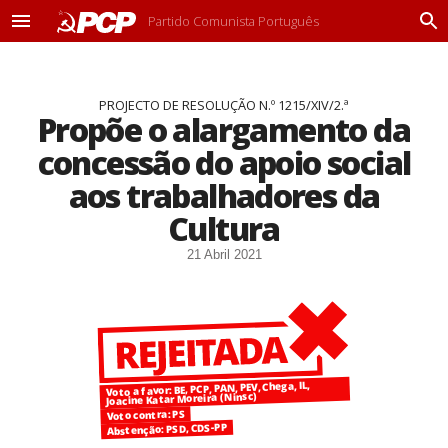
Partido Comunista Português
M
P
e
r
n
o
u
c
PROJECTO DE RESOLUÇÃO N.º 1215/XIV/2.ª
u
Propõe o alargamento da
r
a
concessão do apoio social
r
aos trabalhadores da
Cultura
21 Abril 2021
Voto a favor: BE, PCP, PAN, PEV, Chega, IL,
Joacine Katar Moreira (Ninsc)
Voto contra: PS
Abstenção: PSD, CDS-PP