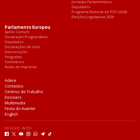
Jornadas Parlamentares
Deputados
Programa Eleitoral do PCP (2024)
Eleições Legislativas 2024
Parlamento Europeu
Apelo Comum
Declaração Programática
Deputados
Declarações de Voto
Intervenções
Perguntas
Seminários
Notas de Imprensa
Adere
Contactos
Centros de Trabalho
Dossiers
Multimedia
Festa do Avante!
English
SEGUE-NOS
F
T
Y
I
W
T
T