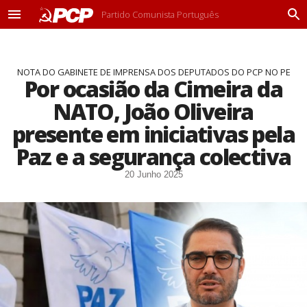
Partido Comunista Português
M
P
e
r
n
o
u
c
NOTA DO GABINETE DE IMPRENSA DOS DEPUTADOS DO PCP NO PE
u
Por ocasião da Cimeira da
r
a
NATO, João Oliveira
r
presente em iniciativas pela
Paz e a segurança colectiva
20 Junho 2025