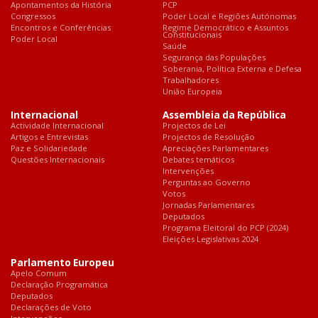
Apontamentos da História
PCP
Congressos
Poder Local e Regiões Autónomas
Encontros e Conferências
Regime Democrático e Assuntos
Constitucionais
Poder Local
Saúde
Segurança das Populações
Soberania, Política Externa e Defesa
Trabalhadores
União Europeia
Internacional
Assembleia da República
Actividade Internacional
Projectos de Lei
Artigos e Entrevistas
Projectos de Resolução
Paz e Solidariedade
Apreciações Parlamentares
Questões Internacionais
Debates temáticos
Intervenções
Perguntas ao Governo
Votos
Jornadas Parlamentares
Deputados
Programa Eleitoral do PCP (2024)
Eleições Legislativas 2024
Parlamento Europeu
Apelo Comum
Declaração Programática
Deputados
Declarações de Voto