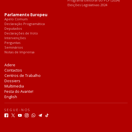
Programa Eleitoral do PCP (2024)
Eleições Legislativas 2024
Parlamento Europeu
Apelo Comum
Declaração Programática
Deputados
Declarações de Voto
Intervenções
Perguntas
Seminários
Notas de Imprensa
Adere
Contactos
Centros de Trabalho
Dossiers
Multimedia
Festa do Avante!
English
SEGUE-NOS
F
T
Y
I
W
T
T
a
w
o
n
h
e
i
c
i
u
s
a
l
k