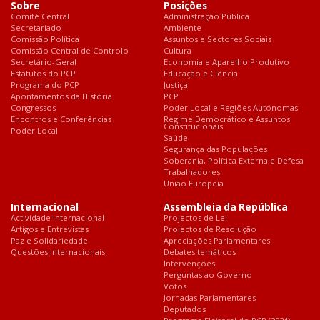
Sobre
Posições
Comité Central
Administração Pública
Secretariado
Ambiente
Comissão Política
Assuntos e Sectores Sociais
Comissão Central de Controlo
Cultura
Secretário-Geral
Economia e Aparelho Produtivo
Estatutos do PCP
Educação e Ciência
Programa do PCP
Justiça
Apontamentos da História
PCP
Congressos
Poder Local e Regiões Autónomas
Encontros e Conferências
Regime Democrático e Assuntos
Constitucionais
Poder Local
Saúde
Segurança das Populações
Soberania, Política Externa e Defesa
Trabalhadores
União Europeia
Internacional
Assembleia da República
Actividade Internacional
Projectos de Lei
Artigos e Entrevistas
Projectos de Resolução
Paz e Solidariedade
Apreciações Parlamentares
Questões Internacionais
Debates temáticos
Intervenções
Perguntas ao Governo
Votos
Jornadas Parlamentares
Deputados