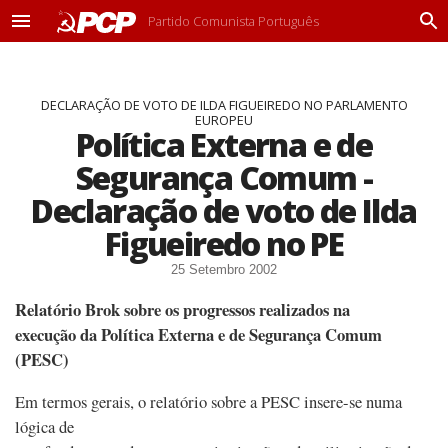
Partido Comunista Português
M
P
e
r
n
o
u
c
DECLARAÇÃO DE VOTO DE ILDA FIGUEIREDO NO PARLAMENTO
u
EUROPEU
r
Política Externa e de
a
r
Segurança Comum -
Declaração de voto de Ilda
Figueiredo no PE
25 Setembro 2002
Relatório Brok sobre os progressos realizados na
execução da Política Externa e de Segurança Comum
(PESC)
Em termos gerais, o relatório sobre a PESC insere-se numa
lógica de