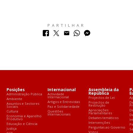
PARTILHAR
Posições
Internacional
Assembleia da
P
República
E
Administração Pública
Actividade
Internacional
Projectos de Lei
A
Ambiente
Artigos e Entrevistas
Projectos de
D
Assuntos e Sectores
Resolução
P
Sociais
Paz e Solidariedade
Apreciações
D
Cultura
Questões
Parlamentares
Internacionais
De
Economia e Aparelho
Debates temáticos
Produtivo
In
Intervenções
Educação e Ciência
Pe
Perguntas ao Governo
Justiça
S
Votos