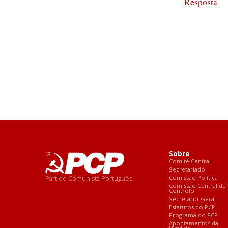
Resposta
Sobre
Comité Central
Secretariado
Partido Comunista Português
Comissão Política
Comissão Central de
Controlo
Secretário-Geral
Estatutos do PCP
Programa do PCP
Apontamentos da