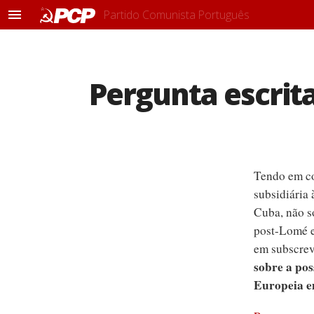
Partido Comunista Português
M
e
n
u
Pergunta escrit
Tendo em co
subsidiária
Cuba, não s
post-Lomé e
em subscrev
sobre a po
Europeia e