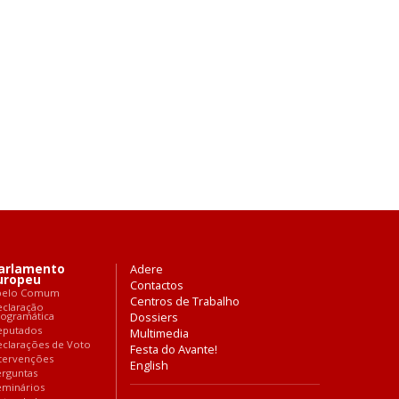
arlamento
Adere
uropeu
Contactos
pelo Comum
Centros de Trabalho
eclaração
rogramática
Dossiers
eputados
Multimedia
clarações de Voto
Festa do Avante!
tervenções
English
rguntas
eminários