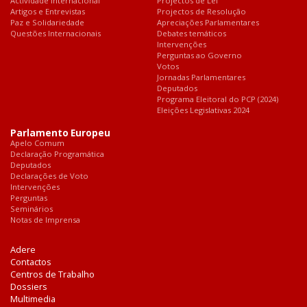
Actividade Internacional
Projectos de Lei
Artigos e Entrevistas
Projectos de Resolução
Paz e Solidariedade
Apreciações Parlamentares
Questões Internacionais
Debates temáticos
Intervenções
Perguntas ao Governo
Votos
Jornadas Parlamentares
Deputados
Programa Eleitoral do PCP (2024)
Eleições Legislativas 2024
Parlamento Europeu
Apelo Comum
Declaração Programática
Deputados
Declarações de Voto
Intervenções
Perguntas
Seminários
Notas de Imprensa
Adere
Contactos
Centros de Trabalho
Dossiers
Multimedia