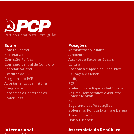
Partido Comunista Português
Sobre
Posições
Comité Central
Administração Pública
Secretariado
Ambiente
Comissão Política
Assuntos e Sectores Sociais
Comissão Central de Controlo
Cultura
Secretário-Geral
Economia e Aparelho Produtivo
Estatutos do PCP
Educação e Ciência
Programa do PCP
Justiça
Apontamentos da História
PCP
Congressos
Poder Local e Regiões Autónomas
Encontros e Conferências
Regime Democrático e Assuntos
Constitucionais
Poder Local
Saúde
Segurança das Populações
Soberania, Política Externa e Defesa
Trabalhadores
União Europeia
Internacional
Assembleia da República