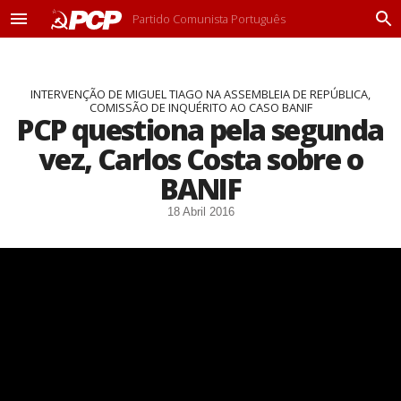
Partido Comunista Português
M
P
e
r
n
o
u
c
INTERVENÇÃO DE MIGUEL TIAGO NA ASSEMBLEIA DE REPÚBLICA,
u
COMISSÃO DE INQUÉRITO AO CASO BANIF
r
PCP questiona pela segunda
a
r
vez, Carlos Costa sobre o
BANIF
18 Abril 2016