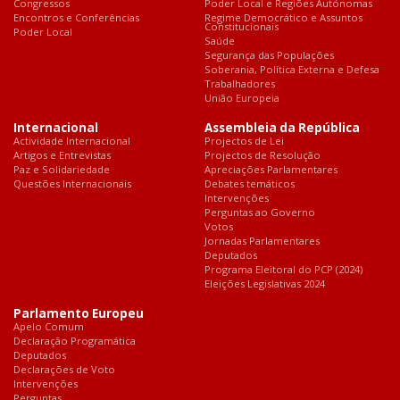
Congressos
Poder Local e Regiões Autónomas
Encontros e Conferências
Regime Democrático e Assuntos
Constitucionais
Poder Local
Saúde
Segurança das Populações
Soberania, Política Externa e Defesa
Trabalhadores
União Europeia
Internacional
Assembleia da República
Actividade Internacional
Projectos de Lei
Artigos e Entrevistas
Projectos de Resolução
Paz e Solidariedade
Apreciações Parlamentares
Questões Internacionais
Debates temáticos
Intervenções
Perguntas ao Governo
Votos
Jornadas Parlamentares
Deputados
Programa Eleitoral do PCP (2024)
Eleições Legislativas 2024
Parlamento Europeu
Apelo Comum
Declaração Programática
Deputados
Declarações de Voto
Intervenções
Perguntas