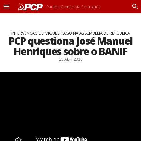
Partido Comunista Português
M
P
e
r
n
o
u
c
INTERVENÇÃO DE MIGUEL TIAGO NA ASSEMBLEIA DE REPÚBLICA
u
PCP questiona José Manuel
r
a
Henriques sobre o BANIF
r
13 Abril 2016