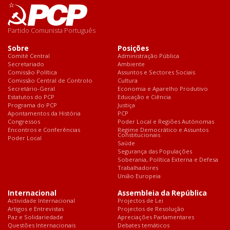
Partido Comunista Português
Sobre
Posições
Comité Central
Administração Pública
Secretariado
Ambiente
Comissão Política
Assuntos e Sectores Sociais
Comissão Central de Controlo
Cultura
Secretário-Geral
Economia e Aparelho Produtivo
Estatutos do PCP
Educação e Ciência
Programa do PCP
Justiça
Apontamentos da História
PCP
Congressos
Poder Local e Regiões Autónomas
Encontros e Conferências
Regime Democrático e Assuntos
Constitucionais
Poder Local
Saúde
Segurança das Populações
Soberania, Política Externa e Defesa
Trabalhadores
União Europeia
Internacional
Assembleia da República
Actividade Internacional
Projectos de Lei
Artigos e Entrevistas
Projectos de Resolução
Paz e Solidariedade
Apreciações Parlamentares
Questões Internacionais
Debates temáticos