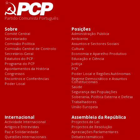
Partido Comunista Português
Sobre
Posições
Comité Central
Administração Pública
Secretariado
Ambiente
Comissão Política
Assuntos e Sectores Sociais
Comissão Central de Controlo
Cultura
Secretário-Geral
Economia e Aparelho Produtivo
Estatutos do PCP
Educação e Ciência
Programa do PCP
Justiça
Apontamentos da História
PCP
Congressos
Poder Local e Regiões Autónomas
Encontros e Conferências
Regime Democrático e Assuntos
Constitucionais
Poder Local
Saúde
Segurança das Populações
Soberania, Política Externa e Defesa
Trabalhadores
União Europeia
Internacional
Assembleia da República
Actividade Internacional
Projectos de Lei
Artigos e Entrevistas
Projectos de Resolução
Paz e Solidariedade
Apreciações Parlamentares
Questões Internacionais
Debates temáticos