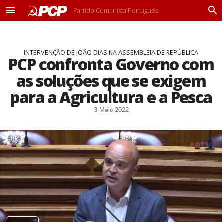
Partido Comunista Português
M
P
e
r
n
o
u
c
INTERVENÇÃO DE JOÃO DIAS NA ASSEMBLEIA DE REPÚBLICA
u
PCP confronta Governo com
r
a
as soluções que se exigem
r
para a Agricultura e a Pesca
3 Maio 2022