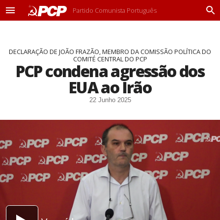
Partido Comunista Português
M
P
e
r
n
o
u
c
DECLARAÇÃO DE JOÃO FRAZÃO, MEMBRO DA COMISSÃO POLÍTICA DO
u
COMITÉ CENTRAL DO PCP
r
PCP condena agressão dos
a
r
EUA ao Irão
22 Junho 2025