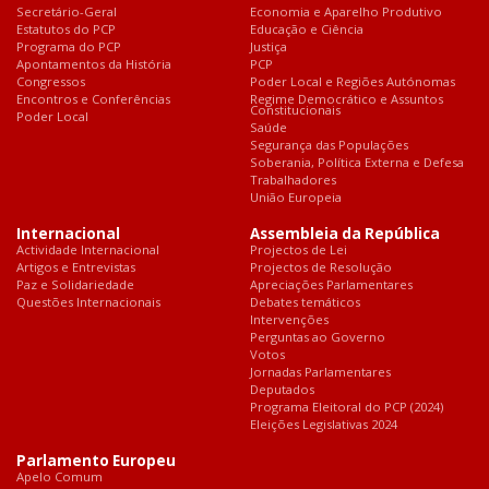
Secretário-Geral
Economia e Aparelho Produtivo
Estatutos do PCP
Educação e Ciência
Programa do PCP
Justiça
Apontamentos da História
PCP
Congressos
Poder Local e Regiões Autónomas
Encontros e Conferências
Regime Democrático e Assuntos
Constitucionais
Poder Local
Saúde
Segurança das Populações
Soberania, Política Externa e Defesa
Trabalhadores
União Europeia
Internacional
Assembleia da República
Actividade Internacional
Projectos de Lei
Artigos e Entrevistas
Projectos de Resolução
Paz e Solidariedade
Apreciações Parlamentares
Questões Internacionais
Debates temáticos
Intervenções
Perguntas ao Governo
Votos
Jornadas Parlamentares
Deputados
Programa Eleitoral do PCP (2024)
Eleições Legislativas 2024
Parlamento Europeu
Apelo Comum