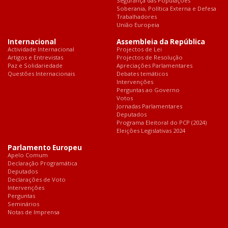
Segurança das Populações
Soberania, Política Externa e Defesa
Trabalhadores
União Europeia
Internacional
Assembleia da República
Actividade Internacional
Projectos de Lei
Artigos e Entrevistas
Projectos de Resolução
Paz e Solidariedade
Apreciações Parlamentares
Questões Internacionais
Debates temáticos
Intervenções
Perguntas ao Governo
Votos
Jornadas Parlamentares
Deputados
Programa Eleitoral do PCP (2024)
Eleições Legislativas 2024
Parlamento Europeu
Apelo Comum
Declaração Programática
Deputados
Declarações de Voto
Intervenções
Perguntas
Seminários
Notas de Imprensa