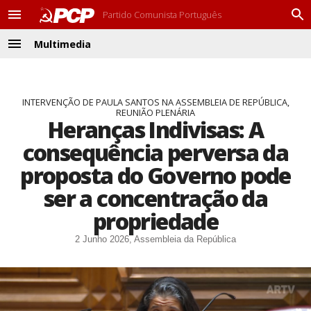
Partido Comunista Português
M
P
e
r
Multimedia
n
o
M
u
c
e
u
n
r
u
a
INTERVENÇÃO DE PAULA SANTOS NA ASSEMBLEIA DE REPÚBLICA,
REUNIÃO PLENÁRIA
r
Heranças Indivisas: A
consequência perversa da
proposta do Governo pode
ser a concentração da
propriedade
2 Junho 2026, Assembleia da República