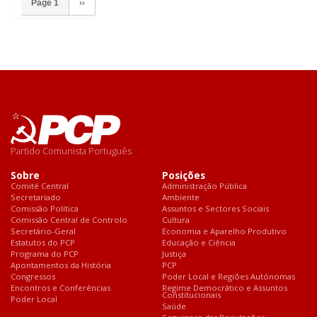
Page 1
››
Partido Comunista Português
Sobre
Posições
Comité Central
Administração Pública
Secretariado
Ambiente
Comissão Política
Assuntos e Sectores Sociais
Comissão Central de Controlo
Cultura
Secretário-Geral
Economia e Aparelho Produtivo
Estatutos do PCP
Educação e Ciência
Programa do PCP
Justiça
Apontamentos da História
PCP
Congressos
Poder Local e Regiões Autónomas
Encontros e Conferências
Regime Democrático e Assuntos
Constitucionais
Poder Local
Saúde